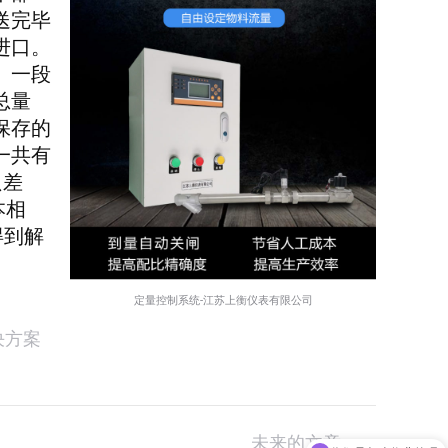
送完毕
进口。
。一段
总量
保存的
一共有
只差
本相
得到解
定量控制系统-江苏上衡仪表有限公司
决方案
未来的文章