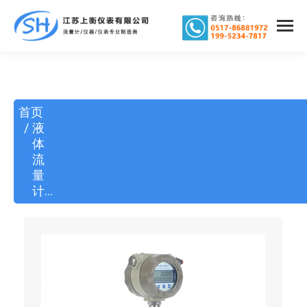
您在这里：
首页
液
体
流
量
计…