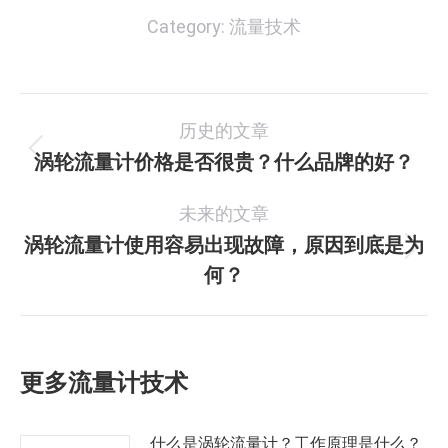
Category:
流量技术
文
历史的文章
章
涡轮流量计价格是否很贵？什么品牌的好？
历
史
导
未来的文章
的
航
文
涡轮流量计使用容易出现故障，原因到底是为
未
章：
何？
来
的
文
章：
更多流量计技术
什么是涡轮流量计？工作原理是什么？