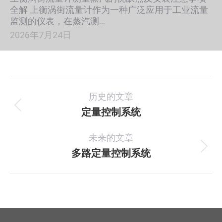
全解 上衡涡街流量计作为一种广泛应用于工业流量
监测的仪表，在蒸汽测…
2026年7月24日
项
历史的文章
目
定量控制系统
上
一
导
未来的文章
个
航
项
多路定量控制系统
下
目：
一
个
项
目：