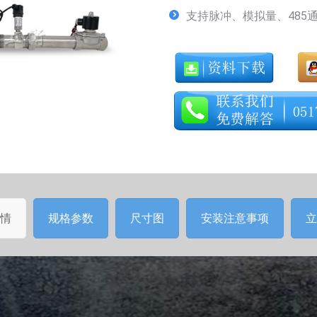
支持脉冲、模拟量、485
情
规格参数
尺寸图
安装注意事项
立