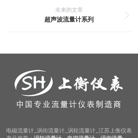
一
导
未来的文章
个
航
项
超声波流量计系列
下
目：
一
个
项
目：
电磁流量计_涡街流量计_涡轮流量计_江苏上衡仪表