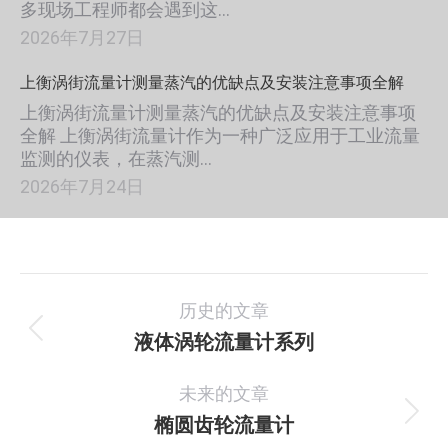
多现场工程师都会遇到这…
2026年7月27日
上衡涡街流量计测量蒸汽的优缺点及安装注意事项全解
上衡涡街流量计测量蒸汽的优缺点及安装注意事项
全解 上衡涡街流量计作为一种广泛应用于工业流量
监测的仪表，在蒸汽测…
2026年7月24日
项
历史的文章
目
液体涡轮流量计系列
上
一
导
未来的文章
个
航
项
椭圆齿轮流量计
下
目：