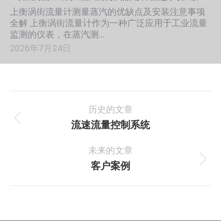
上衡涡街流量计测量蒸汽的优缺点及安装注意事项
全解 上衡涡街流量计作为一种广泛应用于工业流量
监测的仪表，在蒸汽测…
2026年7月24日
项
历史的文章
目
流速流量控制系统
上
一
导
未来的文章
个
航
项
客户案例
下
目：
一
个
项
目：