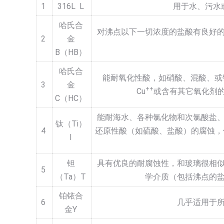
1
316L L
用于水、污水
哈氏合
对沸点以下一切浓度的盐酸有良好
2
金
B（HB）
哈氏合
能耐氧化性酸，如硝酸、混酸、或
3
金
++
Cu
或含有其它氧化剂
C（HC）
能耐海水、各种氯化物和次氯酸盐
钛（Ti）
4
还原性酸（如硫酸、盐酸）的腐蚀，
I
钽
具有优良的耐腐蚀性，和玻璃很相
5
（Ta）T
学介质（包括沸点的
铂铱合
6
几乎适用于
金Y