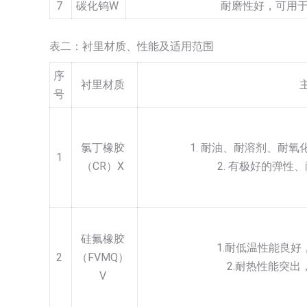
7
碳化钨W
耐磨性好，可用
表二：衬里材质、性能及适用范围
序
衬里材质
号
氯丁橡胶
1. 耐油、耐溶剂、耐
1
（CR）X
2. 有极好的弹性
硅氟橡胶
1.耐低温性能良好
2
（FVMQ）
2.耐热性能突出
V