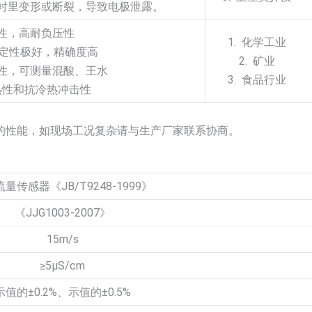
现衬里变形或断裂，导致电极泄露。
磨性，高耐负压性
1. 化学工业
稳定性极好，精确度高
2. 矿业
蚀性，可测量混酸、王水
3. 食品行业
热性和抗冷热冲击性
的性能，如现场工况复杂请与生产厂家联系协商。
量传感器《JB/T9248-1999》
《JJG1003-2007》
15m/s
≥5µS/cm
示值的±0.2%、示值的±0.5%