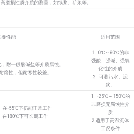
于高磨损性质介质的测量，如纸浆、矿浆等。
主要性能
适用范围
1. 0℃～80℃的非
强酸、强碱、强氧
氧化，耐一般酸碱盐等介质腐蚀。
化性的介质
、耐磨性，但耐寒性较差。
2. 可测污水、泥
浆。
1. -25℃～150℃的
非磨损无腐蚀性介
，在-55℃下仍能正常工作
质
，在180℃下可长期工作
2.适用于高温流体
工况条件