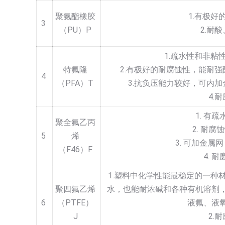
聚氨酯橡胶
1.有极好
3
（PU）P
2.耐
1.疏水性和非粘
特氟隆
2.有极好的耐腐蚀性，能耐
4
（PFA）T
3.抗负压能力较好，可内
4.
1. 有
聚全氟乙丙
2. 耐腐
5
烯
3. 可加金属
（F46）F
4. 
1.塑料中化学性能最稳定的一种
聚四氟乙烯
水，也能耐浓碱和各种有机溶剂
6
（PTFE）
液氟、液
J
2.