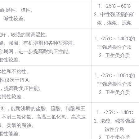
1. -25℃～60℃
的耐磨性、弹性。
2. 中性强磨损的矿
酸、碱性较差。
浆，煤浆、泥浆
性好，较强的耐高温性。
1. -25℃～140℃的
强酸、强碱、有机溶剂和各种盐溶液。
非强磨损性介质
加金属网，进一步提高耐负压性能。
2. 卫生类介质
耐磨性较差。
疏水性和不粘性。
1. -25℃～100℃的
蚀性仅次于PFA。
非强磨损性介质
网，提高耐负压性能。
2. 卫生类介质
耐磨损性较差。
材料，能耐沸腾的盐酸、硫酸、硝酸和王
1. -25℃～140℃
，不耐三氟化氯、高温三氟化氧、高流速
2. 浓酸、碱等强腐
氧、臭氧的腐蚀。
蚀性介质
耐磨性能差。
3. 卫生类介质