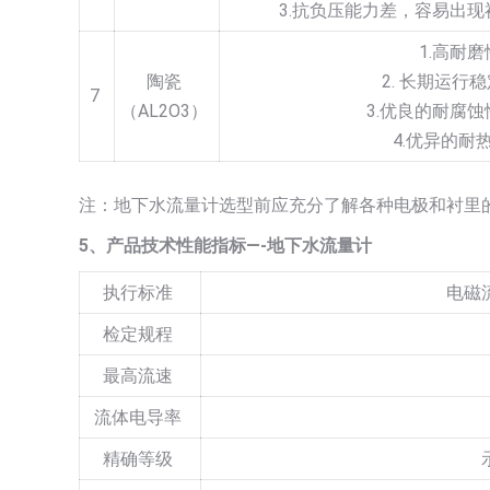
3.抗负压能力差，容易出
1.高耐
陶瓷
2. 长期运行
7
（AL2O3）
3.优良的耐腐
4.优异的耐
注：地下水流量计选型前应充分了解各种电极和衬里
5
、产品技术性能指标—-地下水流量计
执行标准
电磁流
检定规程
最高流速
流体电导率
精确等级