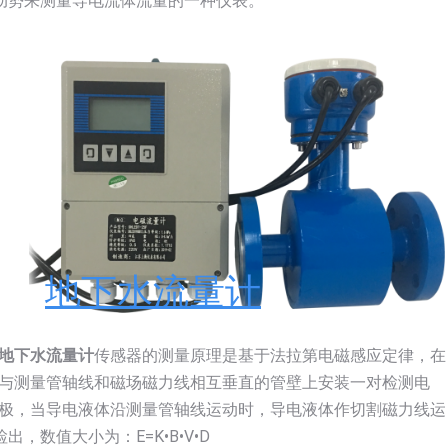
动势来测量导电流体流量的一种仪表。
地下水流量计
地下水流量计
传感器的测量原理是基于法拉第电磁感应定律，在
与测量管轴线和磁场磁力线相互垂直的管壁上安装一对检测电
极，当导电液体沿测量管轴线运动时，导电液体作切割磁力线运
数值大小为：E=K•B•V•D