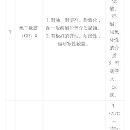
强
酸、
强
1. 耐油、耐溶剂、耐氧化，
碱、
氯丁橡胶
耐一般酸碱盐等介质腐蚀。
1
强氧
（CR）X
2. 有极好的弹性、耐磨性，
化性
但耐寒性较差。
的介
质
2. 可
测污
水、
泥
浆。
1.
-25℃
～
150℃