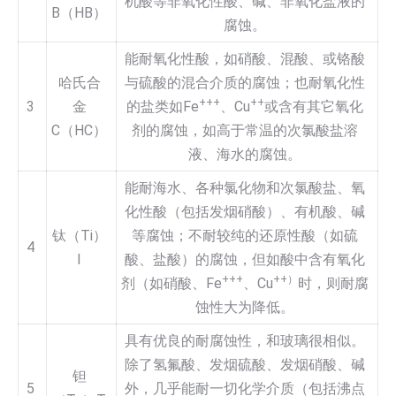
机酸等非氧化性酸、碱、非氧化盐液的
B（HB）
腐蚀。
能耐氧化性酸，如硝酸、混酸、或铬酸
哈氏合
与硫酸的混合介质的腐蚀；也耐氧化性
+++
++
3
金
的盐类如Fe
、Cu
或含有其它氧化
C（HC）
剂的腐蚀，如高于常温的次氯酸盐溶
液、海水的腐蚀。
能耐海水、各种氯化物和次氯酸盐、氧
化性酸（包括发烟硝酸）、有机酸、碱
钛（Ti）
等腐蚀；不耐较纯的还原性酸（如硫
4
I
酸、盐酸）的腐蚀，但如酸中含有氧化
+++
++
）
剂（如硝酸、Fe
、Cu
时，则耐腐
蚀性大为降低。
具有优良的耐腐蚀性，和玻璃很相似。
除了氢氟酸、发烟硫酸、发烟硝酸、碱
钽
5
外，几乎能耐一切化学介质（包括沸点