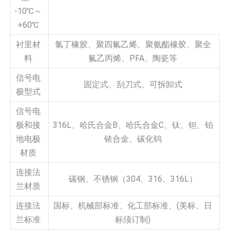
-10℃～
+60℃
衬里材
氯丁橡胶、聚四氟乙烯、聚氨酯橡胶、聚全
料
氟乙丙烯、PFA、陶瓷等
信号电
固定式、刮刀式、可拆卸式
极型式
信号电
极和接
316L、哈氏合金B、哈氏合金C、钛、钽、铂
地电极
铱合金、碳化钨
材质
连接法
碳钢、不锈钢（304、316、316L）
兰材质
连接法
国标、机械部标准、化工部标准、(美标、日
兰标准
标须订制)