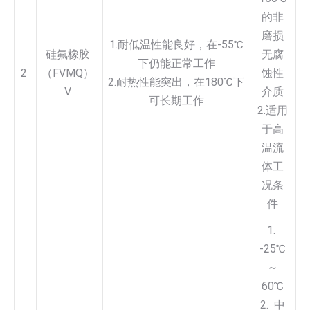
的非
磨损
1.耐低温性能良好，在-55℃
硅氟橡胶
无腐
下仍能正常工作
2
（FVMQ）
蚀性
2.耐热性能突出，在180℃下
V
介质
可长期工作
2.适用
于高
温流
体工
况条
件
1.
-25℃
～
60℃
2. 中