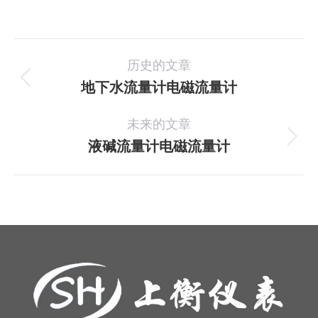
项
历史的文章
目
地下水流量计电磁流量计
上
一
导
未来的文章
个
航
项
液碱流量计电磁流量计
下
目：
一
个
项
目：