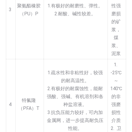
聚氨酯橡胶
1.有极好的耐磨性、弹性。
性强
3
（PU）P
2.耐酸、碱性较差。
磨损
的矿
浆，
煤
浆、
泥浆
1.
1.疏水性和非粘性好，较强
-25℃
的耐高温性。
～
2.有极好的耐腐蚀性，能耐
140℃
强酸、强碱、有机溶剂和各
的非
特氟隆
4
种盐溶液。
强磨
（PFA）T
3.抗负压能力较好，可内加
损性
金属网，进一步提高耐负压
介质
性能。
2. 卫