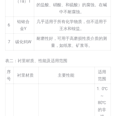
（Ta）T
的盐酸、硝酸、和硫酸）的腐蚀。在碱
中不耐腐蚀。
铂铱合
几乎适用于所有化学物质，但不适用于
6
金Y
王水和铵盐。
耐磨性好，可用于高磨损性质介质的测
7
碳化钨W
量，如纸浆、矿浆等。
表二：衬里材质、性能及适用范围
序
适用
衬里材质
主要性能
号
范围
1. 0℃
～
80℃
的非