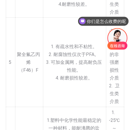
4.耐磨性较差。
生类
介质
你们是怎么收费的呢
1.
-25℃
～
1. 有疏水性和不粘性。
100℃
聚全氟乙丙
2. 耐腐蚀性仅次于PFA。
的非
5
烯
3. 可加金属网，提高耐负压
强磨
（F46）F
性能。
损性
4. 耐磨损性较差。
介质
2. 卫
生类
介质
1.
1.塑料中化学性能最稳定的
-25℃
一种材料，能耐沸腾的盐
～