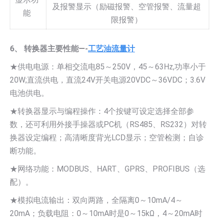
及报警显示（励磁报警、空管报警、流量超
能
限报警）
6、 转换器主要性能—-
工艺油流量计
★供电电源：单相交流电85～250V，45～63Hz,功率小于
20W;直流供电，直流24V开关电源20VDC～36VDC；3.6V
电池供电。
★转换器显示与编程操作：4个按键可设定选择全部参
数，还可利用外接手操器或PC机（RS485、RS232）对转
换器设定编程；高清晰度背光LCD显示；空管检测；自诊
断功能。
★网络功能：MODBUS、HART、GPRS、PROFIBUS（选
配）。
★模拟电流输出：双向两路，全隔离0～10mA/4～
20mA；负载电阻：0～10mA时是0～15kΩ，4～20mA时