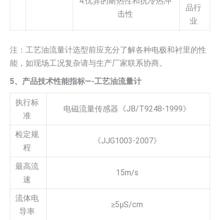
4.优异的耐热性和抗冷热冲
品行
击性
业
注：工艺油流量计选型前应充分了解各种电极和衬里的性
能，如现场工况复杂请与生产厂家联系协商。
5
、产品技术性能指标—-工艺油流量计
执行标
电磁流量传感器《JB/T9248-1999》
准
检定规
《JJG1003-2007》
程
最高流
15m/s
速
流体电
≥5µS/cm
导率