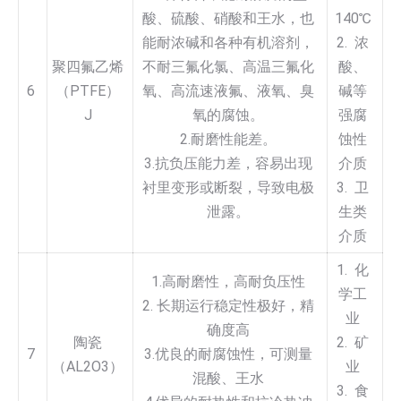
酸、硫酸、硝酸和王水，也
140℃
能耐浓碱和各种有机溶剂，
2. 浓
聚四氟乙烯
不耐三氟化氯、高温三氟化
酸、
6
（PTFE）
氧、高流速液氟、液氧、臭
碱等
J
氧的腐蚀。
强腐
2.耐磨性能差。
蚀性
3.抗负压能力差，容易出现
介质
衬里变形或断裂，导致电极
3. 卫
泄露。
生类
介质
1. 化
1.高耐磨性，高耐负压性
学工
2. 长期运行稳定性极好，精
业
确度高
陶瓷
2. 矿
7
3.优良的耐腐蚀性，可测量
（AL2O3）
业
混酸、王水
3. 食