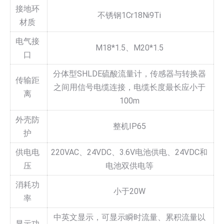
接地环
不锈钢1Cr18Ni9Ti
材质
电气接
M18*1.5、M20*1.5
口
分体型SHLDE硫酸流量计，传感器与转换器
传输距
之间用信号电缆连接，电缆长度最长应小于
离
100m
外壳防
整机IP65
护
供电电
220VAC、24VDC、3.6V电池供电、24VDC和
压
电池双供电等
消耗功
小于20W
率
中英文显示，可显示瞬时流量、累积流量以
显示功