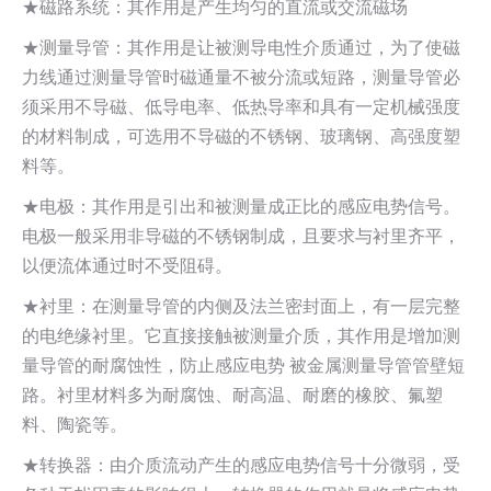
★磁路系统：其作用是产生均匀的直流或交流磁场
★测量导管：其作用是让被测导电性介质通过，为了使磁
力线通过测量导管时磁通量不被分流或短路，测量导管必
须采用不导磁、低导电率、低热导率和具有一定机械强度
的材料制成，可选用不导磁的不锈钢、玻璃钢、高强度塑
料等。
★电极：其作用是引出和被测量成正比的感应电势信号。
电极一般采用非导磁的不锈钢制成，且要求与衬里齐平，
以便流体通过时不受阻碍。
★衬里：在测量导管的内侧及法兰密封面上，有一层完整
的电绝缘衬里。它直接接触被测量介质，其作用是增加测
量导管的耐腐蚀性，防止感应电势 被金属测量导管管壁短
路。衬里材料多为耐腐蚀、耐高温、耐磨的橡胶、氟塑
料、陶瓷等。
★转换器：由介质流动产生的感应电势信号十分微弱，受