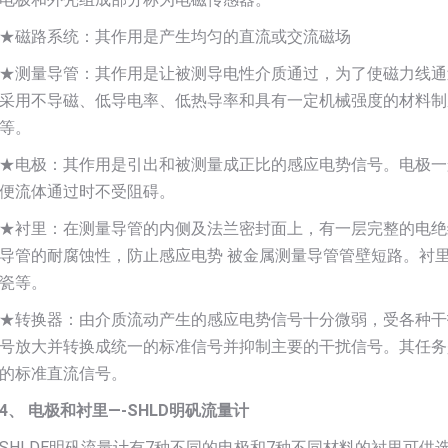
★磁路系统：其作用是产生均匀的直流或交流磁场
★测量导管：其作用是让被测导电性介质通过，为了使磁力线通
采用不导磁、低导电率、低热导率和具有一定机械强度的材料制
等。
★电极：其作用是引出和被测量成正比的感应电势信号。电极一
便流体通过时不受阻碍。
★衬里：在测量导管的内侧及法兰密封面上，有一层完整的电绝
导管的耐腐蚀性，防止感应电势 被金属测量导管管壁短路。衬
瓷等。
★转换器：由介质流动产生的感应电势信号十分微弱，受各种干
号放大并转换成统一的标准信号并抑制主要的干扰信号。其任务
的标准直流信号。
4、 电极和衬里—-SHLD明矾流量计
SHLDE明矾流量计有7种不同的电极和7种不同材料的衬里可供