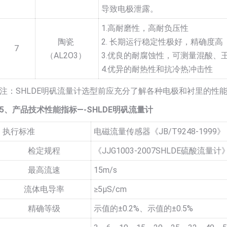
导致电极泄露。
1.高耐磨性，高耐负压性
陶瓷
2. 长期运行稳定性极好，精确度高
7
（AL2O3）
3.优良的耐腐蚀性，可测量混酸、
4.优异的耐热性和抗冷热冲击性
注：SHLDE明矾流量计选型前应充分了解各种电极和衬里的性
5、产品技术性能指标—-SHLDE明矾流量计
执行标准
电磁流量传感器《JB/T9248-1999》
检定规程
《JJG1003-2007SHLDE硫酸流量计
最高流速
15m/s
流体电导率
≥5µS/cm
精确等级
示值的±0.2%、示值的±0.5%