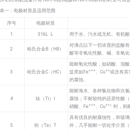
表一：电极材质及适用范围
序号
电极材质
1
316L L
用于水、污水或无机、有机酸
对沸点以下一切浓度的盐酸有
2
哈氏合金B（HB）
酸等非氧化性酸、碱、非氧化
能耐氧化性酸，如硝酸、混酸
+++
++
3
哈氏合金C（HC）
盐类如Fe
、Cu
或含有其
的腐蚀。
能耐海水、各种氯化物和次氯
4
钛（Ti）I
腐蚀；不耐较纯的还原性酸（
+++
++）
硝酸、Fe
、Cu
时，则
具有优良的耐腐蚀性，和玻璃
5
钽（Ta）T
外，几乎能耐一切化学介质（