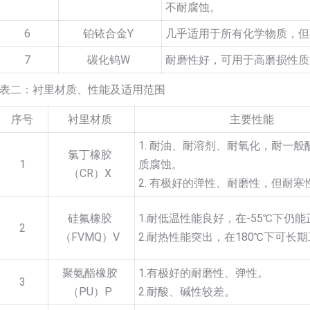
不耐腐蚀。
6
铂铱合金Y
几乎适用于所有化学物质，但
7
碳化钨W
耐磨性好，可用于高磨损性质
表二：衬里材质、性能及适用范围
序号
衬里材质
主要性能
1. 耐油、耐溶剂、耐氧化，耐一般
氯丁橡胶
1
质腐蚀。
（CR）X
2. 有极好的弹性、耐磨性，但耐寒
硅氟橡胶
1.耐低温性能良好，在-55℃下仍
2
（FVMQ）V
2.耐热性能突出，在180℃下可长
聚氨酯橡胶
1.有极好的耐磨性、弹性。
3
（PU）P
2.耐酸、碱性较差。