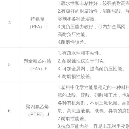
1.疏水性和非粘性好，较强的耐高
2.有极好的耐腐蚀性，能耐强酸、
特氟隆
溶剂和各种盐溶液。
4
（PFA）T
3.抗负压能力较好，可内加金属网
高耐负压性能。
4.耐磨性较差。
1. 有疏水性和不粘性。
聚全氟乙丙烯
2. 耐腐蚀性仅次于PFA。
5
（F46）F
3. 可加金属网，提高耐负压性能。
4. 耐磨损性较差。
1.塑料中化学性能最稳定的一种材
腾的盐酸、硫酸、硝酸和王水，也
各种有机溶剂，不耐三氟化氯、高
聚四氟乙烯
6
氧、高流速液氟、液氧、臭氧的腐
（PTFE）J
2.耐磨性能差。
3.抗负压能力差，容易出现衬里变