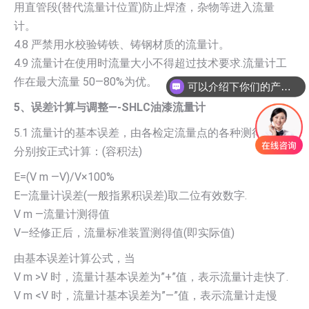
用直管段(替代流量计位置)防止焊渣，杂物等进入流量
计。
4.8 严禁用水校验铸铁、铸钢材质的流量计。
4.9 流量计在使用时流量大小不得超过技术要求.流量计工
作在最大流量 50—80%为优。
可以介绍下你们的产品么
5、误差计算与调整—-SHLC油漆流量计
5.1 流量计的基本误差，由各检定流量点的各种测得值，
分别按正式计算：(容积法)
E=(V m —V)/V×100%
E—流量计误差(一般指累积误差)取二位有效数字.
V m —流量计测得值
V—经修正后，流量标准装置测得值(即实际值)
由基本误差计算公式，当
V m >V 时，流量计基本误差为”+”值，表示流量计走快了.
V m <V 时，流量计基本误差为”—”值，表示流量计走慢