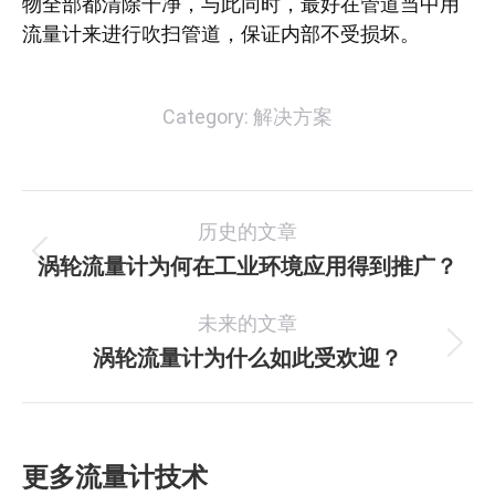
物全部都清除干净，与此同时，最好在管道当中用
流量计来进行吹扫管道，保证内部不受损坏。
Category:
解决方案
文
历史的文章
章
涡轮流量计为何在工业环境应用得到推广？
历
史
导
未来的文章
的
航
文
涡轮流量计为什么如此受欢迎？
未
章：
来
的
文
更多流量计技术
章：