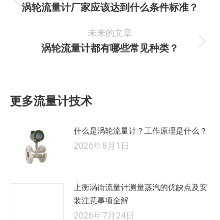
章
涡轮流量计厂家应该达到什么条件标准？
历
史
导
未来的文章
的
航
文
涡轮流量计都有哪些常见种类？
未
章：
来
的
文
更多流量计技术
章：
什么是涡轮流量计？工作原理是什么？
2026年8月1日
上衡涡街流量计测量蒸汽的优缺点及安
装注意事项全解
2026年7月24日