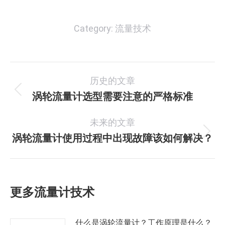
Category:
流量技术
文
历史的文章
章
涡轮流量计选型需要注意的严格标准
历
史
导
未来的文章
的
航
文
涡轮流量计使用过程中出现故障该如何解决？
未
章：
来
的
文
更多流量计技术
章：
什么是涡轮流量计？工作原理是什么？