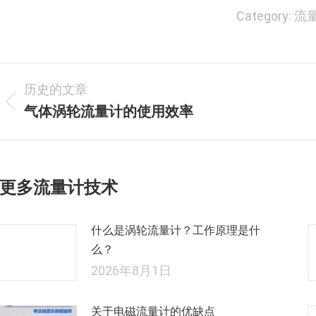
Category:
流
文
历史的文章
章
气体涡轮流量计的使用效率
历
史
导
的
航
文
更多流量计技术
章：
什么是涡轮流量计？工作原理是什
么？
2026年8月1日
关于电磁流量计的优缺点