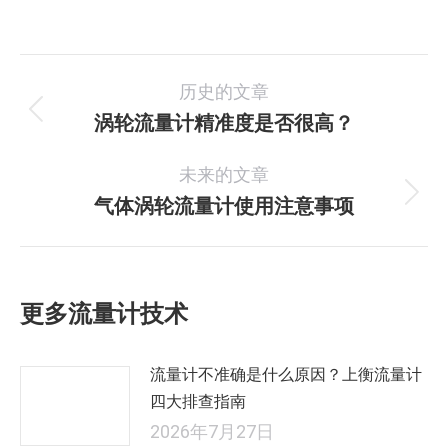
文
历史的文章
章
涡轮流量计精准度是否很高？
历
史
导
未来的文章
的
航
文
气体涡轮流量计使用注意事项
未
章：
来
的
文
更多流量计技术
章：
流量计不准确是什么原因？上衡流量计
四大排查指南
2026年7月27日