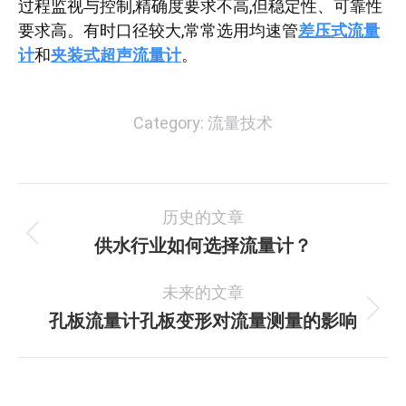
过程监视与控制,精确度要求不高,但稳定性、可靠性
要求高。有时口径较大,常常选用均速管
差压式流量
计
和
夹装式超声流量计
。
Category:
流量技术
文
历史的文章
章
供水行业如何选择流量计？
历
史
导
未来的文章
的
航
文
孔板流量计孔板变形对流量测量的影响
未
章：
来
的
文