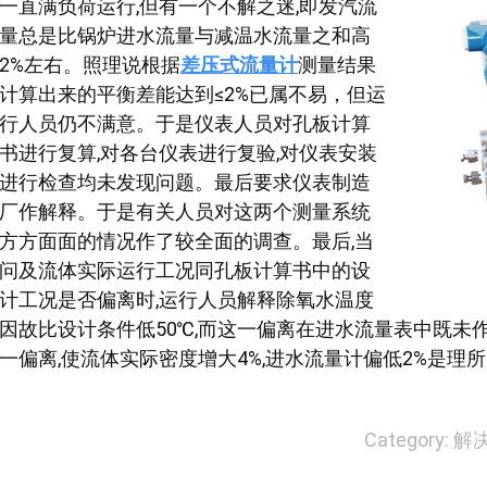
一直满负荷运行,但有一个不解之迷,即发汽流
量总是比锅炉进水流量与减温水流量之和高
2%左右。照理说根据
差压式流量计
测量结果
计算出来的平衡差能达到≤2%已属不易，但运
行人员仍不满意。于是仪表人员对孔板计算
书进行复算,对各台仪表进行复验,对仪表安装
进行检查均未发现问题。最后要求仪表制造
厂作解释。于是有关人员对这两个测量系统
方方面面的情况作了较全面的调查。最后,当
问及流体实际运行工况同孔板计算书中的设
计工况是否偏离时,运行人员解释除氧水温度
因故比设计条件低50℃,而这一偏离在进水流量表中既未
一偏离,使流体实际密度增大4%,进水流量计偏低2%是理
Category:
解