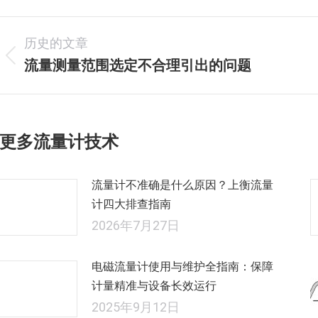
文
历史的文章
章
流量测量范围选定不合理引出的问题
历
史
导
的
航
文
更多流量计技术
章：
流量计不准确是什么原因？上衡流量
计四大排查指南
2026年7月27日
电磁流量计使用与维护全指南：保障
计量精准与设备长效运行
2025年9月12日