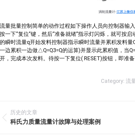
涡轮流量计-
江苏上衡仪
流量批量控制简单的动作过程如下操作人员向控制器输入本
按一下“复位”键，然后“准备就绪”指示灯闪烁，就可按
的瞬时流量q开始发料控制器指示瞬时流量并累积发料量Q
一边累积一边做△Q=Q3=Q的运算)并显示此累积值，当
开，完成本次发料。待按一下复位( RESET)按钮，即准
Category:
流
文
历史的文章
章
科氏力质量流量计故障与处理案例
历
史
导