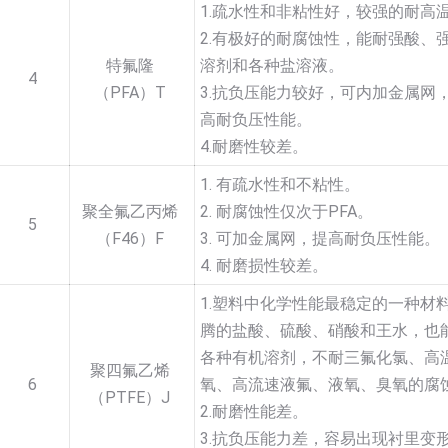
1.疏水性和非粘性好，较强的耐高
2.有极好的耐腐蚀性，能耐强酸、
特氟隆
溶剂和各种盐溶液。
4
（PFA）T
3.抗负压能力较好，可内加金属网
高耐负压性能。
4.耐磨性较差。
1. 有疏水性和不粘性。
聚全氟乙丙烯
2. 耐腐蚀性仅次于PFA。
5
（F46）F
3. 可加金属网，提高耐负压性能。
4. 耐磨损性较差。
1.塑料中化学性能最稳定的一种材
腾的盐酸、硫酸、硝酸和王水，也
各种有机溶剂，不耐三氟化氯、高
聚四氟乙烯
6
氧、高流速液氟、液氧、臭氧的腐
（PTFE）J
2.耐磨性能差。
3.抗负压能力差，容易出现衬里变