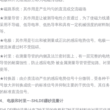
★磁路系统：其作用是产生均匀的直流或交流磁场
★测量导管：其作用是让被测导电性介质通过，为了使磁力线通
采用不导磁、低导电率、低热导率和具有一定机械强度的材料制
等。
★电极：其作用是引出和被测量成正比的感应电势信号。电极一
便流体通过时不受阻碍。
★衬里：在测量导管的内侧及法兰密封面上，有一层完整的电绝
导管的耐腐蚀性，防止感应电势 被金属测量导管管壁短路。衬
瓷等。
★转换器：由介质流动产生的感应电势信号十分微弱，受各种干
号放大并转换成统一的标准信号并抑制主要的干扰信号。其任务
的标准直流信号。
4、 电极和衬里—-SHLDE硼砂流量计
SHLDE硼砂流量计有7种不同的电极和7种不同材料的衬里可供