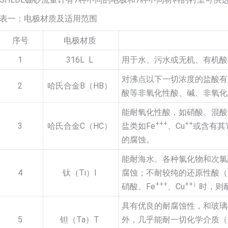
表一：电极材质及适用范围
序号
电极材质
1
316L L
用于水、污水或无机、有机酸
对沸点以下一切浓度的盐酸有
2
哈氏合金B（HB）
酸等非氧化性酸、碱、非氧化
能耐氧化性酸，如硝酸、混酸
+++
++
3
哈氏合金C（HC）
盐类如Fe
、Cu
或含有其
的腐蚀。
能耐海水、各种氯化物和次氯
4
钛（Ti）I
腐蚀；不耐较纯的还原性酸（
+++
++）
硝酸、Fe
、Cu
时，则
具有优良的耐腐蚀性，和玻璃
5
钽（Ta）T
外，几乎能耐一切化学介质（