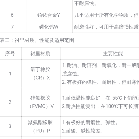
不耐腐蚀。
6
铂铱合金Y
几乎适用于所有化学物质，但
7
碳化钨W
耐磨性好，可用于高磨损性质
表二：衬里材质、性能及适用范围
序号
衬里材质
主要性能
1. 耐油、耐溶剂、耐氧化，耐一般
氯丁橡胶
1
质腐蚀。
（CR）X
2. 有极好的弹性、耐磨性，但耐寒
硅氟橡胶
1.耐低温性能良好，在-55℃下仍
2
（FVMQ）V
2.耐热性能突出，在180℃下可长
聚氨酯橡胶
1.有极好的耐磨性、弹性。
3
（PU）P
2.耐酸、碱性较差。