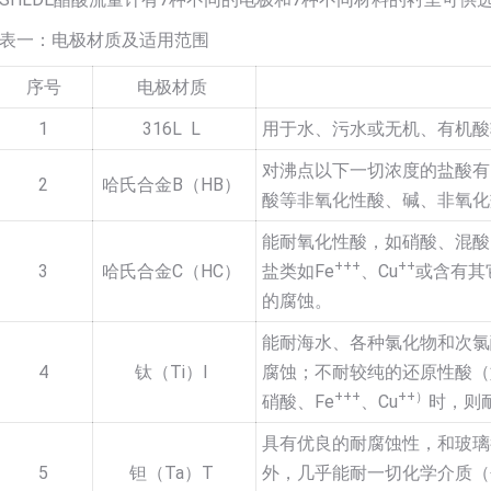
表一：电极材质及适用范围
序号
电极材质
1
316L L
用于水、污水或无机、有机酸
对沸点以下一切浓度的盐酸有
2
哈氏合金B（HB）
酸等非氧化性酸、碱、非氧化
能耐氧化性酸，如硝酸、混酸
+++
++
3
哈氏合金C（HC）
盐类如Fe
、Cu
或含有其
的腐蚀。
能耐海水、各种氯化物和次氯
4
钛（Ti）I
腐蚀；不耐较纯的还原性酸（
+++
++）
硝酸、Fe
、Cu
时，则
具有优良的耐腐蚀性，和玻璃
5
钽（Ta）T
外，几乎能耐一切化学介质（