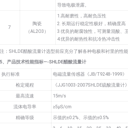
导致电极泄露。
1.高耐磨性，高耐负压性
陶瓷
2. 长期运行稳定性极好，精确度高
7
（AL2O3）
3.优良的耐腐蚀性，可测量混酸、
4.优异的耐热性和抗冷热冲击性
注：SHLDE醋酸流量计选型前应充分了解各种电极和衬里的性
5、产品技术性能指标—-SHLDE醋酸流量计
执行标准
电磁流量传感器《JB/T9248-1999》
检定规程
《JJG1003-2007SHLDE硫酸流量计
最高流速
15m/s
流体电导率
≥5µS/cm
精确等级
示值的±0.2%、示值的±0.5%