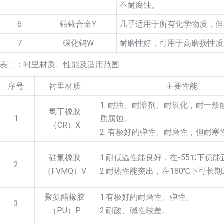
不耐腐蚀。
6
铂铱合金Y
几乎适用于所有化学物质，但
7
碳化钨W
耐磨性好，可用于高磨损性质
表二：衬里材质、性能及适用范围
序号
衬里材质
主要性能
1. 耐油、耐溶剂、耐氧化，耐一般
氯丁橡胶
1
质腐蚀。
（CR）X
2. 有极好的弹性、耐磨性，但耐寒
硅氟橡胶
1.耐低温性能良好，在-55℃下仍
2
（FVMQ）V
2.耐热性能突出，在180℃下可长
聚氨酯橡胶
1.有极好的耐磨性、弹性。
3
（PU）P
2.耐酸、碱性较差。