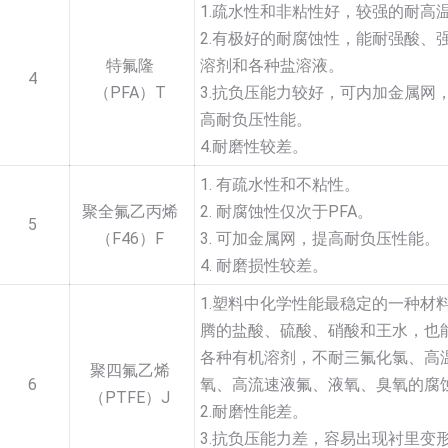
1.疏水性和非粘性好，较强的耐高
2.有极好的耐腐蚀性，能耐强酸、
特氟隆
溶剂和各种盐溶液。
4
（PFA）T
3.抗负压能力较好，可内加金属网
高耐负压性能。
4.耐磨性较差。
1. 有疏水性和不粘性。
聚全氟乙丙烯
2. 耐腐蚀性仅次于PFA。
5
（F46）F
3. 可加金属网，提高耐负压性能。
4. 耐磨损性较差。
1.塑料中化学性能最稳定的一种材
腾的盐酸、硫酸、硝酸和王水，也
各种有机溶剂，不耐三氟化氯、高
聚四氟乙烯
6
氧、高流速液氟、液氧、臭氧的腐
（PTFE）J
2.耐磨性能差。
3.抗负压能力差，容易出现衬里变