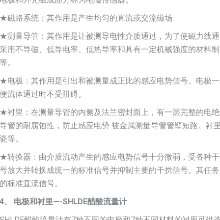
★磁路系统：其作用是产生均匀的直流或交流磁场
★测量导管：其作用是让被测导电性介质通过，为了使磁力线通
采用不导磁、低导电率、低热导率和具有一定机械强度的材料制
等。
★电极：其作用是引出和被测量成正比的感应电势信号。电极一
便流体通过时不受阻碍。
★衬里：在测量导管的内侧及法兰密封面上，有一层完整的电绝
导管的耐腐蚀性，防止感应电势 被金属测量导管管壁短路。衬
瓷等。
★转换器：由介质流动产生的感应电势信号十分微弱，受各种干
号放大并转换成统一的标准信号并抑制主要的干扰信号。其任务
的标准直流信号。
4、 电极和衬里—-SHLDE醋酸流量计
SHLDE醋酸流量计有7种不同的电极和7种不同材料的衬里可供