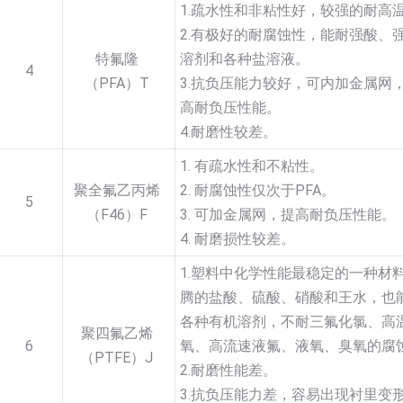
1.疏水性和非粘性好，较强的耐高
2.有极好的耐腐蚀性，能耐强酸、
特氟隆
溶剂和各种盐溶液。
4
（PFA）T
3.抗负压能力较好，可内加金属网
高耐负压性能。
4.耐磨性较差。
1. 有疏水性和不粘性。
聚全氟乙丙烯
2. 耐腐蚀性仅次于PFA。
5
（F46）F
3. 可加金属网，提高耐负压性能。
4. 耐磨损性较差。
1.塑料中化学性能最稳定的一种材
腾的盐酸、硫酸、硝酸和王水，也
各种有机溶剂，不耐三氟化氯、高
聚四氟乙烯
6
氧、高流速液氟、液氧、臭氧的腐
（PTFE）J
2.耐磨性能差。
3.抗负压能力差，容易出现衬里变