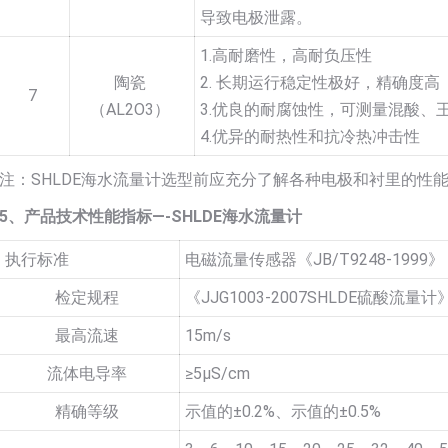
导致电极泄露。
1.高耐磨性，高耐负压性
陶瓷
2. 长期运行稳定性极好，精确度高
7
（AL2O3）
3.优良的耐腐蚀性，可测量混酸、
4.优异的耐热性和抗冷热冲击性
注：SHLDE海水流量计选型前应充分了解各种电极和衬里的性
5、产品技术性能指标—-SHLDE海水流量计
执行标准
电磁流量传感器《JB/T9248-1999》
检定规程
《JJG1003-2007SHLDE硫酸流量计
最高流速
15m/s
流体电导率
≥5µS/cm
精确等级
示值的±0.2%、示值的±0.5%