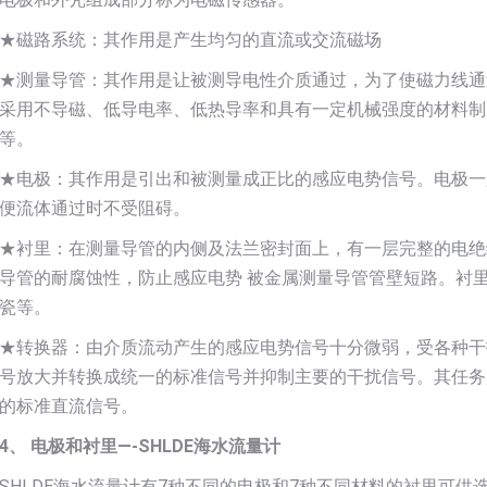
★磁路系统：其作用是产生均匀的直流或交流磁场
★测量导管：其作用是让被测导电性介质通过，为了使磁力线通
采用不导磁、低导电率、低热导率和具有一定机械强度的材料制
等。
★电极：其作用是引出和被测量成正比的感应电势信号。电极一
便流体通过时不受阻碍。
★衬里：在测量导管的内侧及法兰密封面上，有一层完整的电绝
导管的耐腐蚀性，防止感应电势 被金属测量导管管壁短路。衬
瓷等。
★转换器：由介质流动产生的感应电势信号十分微弱，受各种干
号放大并转换成统一的标准信号并抑制主要的干扰信号。其任务
的标准直流信号。
4、 电极和衬里—-SHLDE海水流量计
SHLDE海水流量计有7种不同的电极和7种不同材料的衬里可供