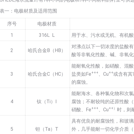
表一：电极材质及适用范围
序号
电极材质
1
316L L
用于水、污水或无机、有机酸
对沸点以下一切浓度的盐酸有
2
哈氏合金B（HB）
酸等非氧化性酸、碱、非氧化
能耐氧化性酸，如硝酸、混酸
+++
++
3
哈氏合金C（HC）
盐类如Fe
、Cu
或含有其
的腐蚀。
能耐海水、各种氯化物和次氯
4
钛（Ti）I
腐蚀；不耐较纯的还原性酸（
+++
++）
硝酸、Fe
、Cu
时，则
具有优良的耐腐蚀性，和玻璃
5
钽（Ta）T
外，几乎能耐一切化学介质（