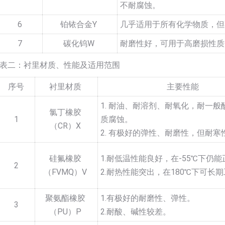
不耐腐蚀。
6
铂铱合金Y
几乎适用于所有化学物质，但
7
碳化钨W
耐磨性好，可用于高磨损性质
表二：衬里材质、性能及适用范围
序号
衬里材质
主要性能
1. 耐油、耐溶剂、耐氧化，耐一般
氯丁橡胶
1
质腐蚀。
（CR）X
2. 有极好的弹性、耐磨性，但耐寒
硅氟橡胶
1.耐低温性能良好，在-55℃下仍
2
（FVMQ）V
2.耐热性能突出，在180℃下可长
聚氨酯橡胶
1.有极好的耐磨性、弹性。
3
（PU）P
2.耐酸、碱性较差。