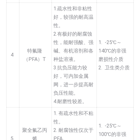
1.疏水性和非粘性
好，较强的耐高温
性。
2.有极好的耐腐蚀
性，能耐强酸、强
1. -25℃～
特氟隆
碱、有机溶剂和各
140℃的非强
4
（PFA）T
种盐溶液。
磨损性介质
3.抗负压能力较
2. 卫生类介质
好，可内加金属
网，进一步提高耐
负压性能。
4.耐磨性较差。
1. 有疏水性和不粘
性。
1. -25℃～
聚全氟乙丙
2. 耐腐蚀性仅次于
100℃的非强
5
烯
PFA。