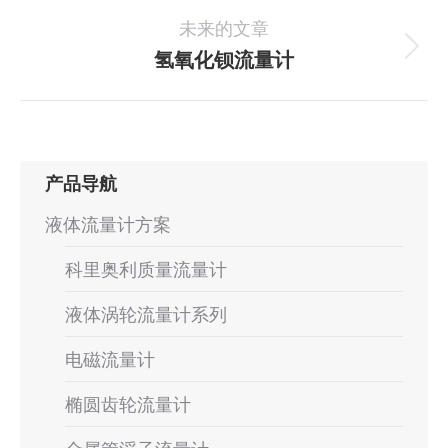
一
导
未来的文章
个
航
项
氢氧化钡流量计
下
目：
一
个
项
目：
产品导航
液体流量计方案
科里奥利质量流量计
液体涡轮流量计系列
电磁流量计
椭圆齿轮流量计