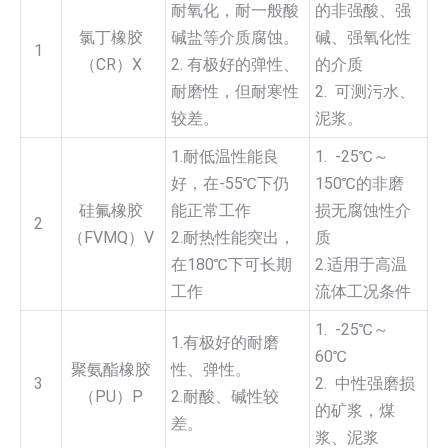
耐氧化，耐一般酸
的非强酸、强
氯丁橡胶
碱盐等介质腐蚀。
碱、强氧化性
1
（CR）X
2. 有极好的弹性、
的介质
耐磨性，但耐寒性
2. 可测污水、
较差。
泥浆。
1.耐低温性能良
1. -25℃～
好，在-55℃下仍
150℃的非磨
硅氟橡胶
能正常工作
损无腐蚀性介
2
（FVMQ）V
2.耐热性能突出，
质
在180℃下可长期
2.适用于高温
工作
流体工况条件
1. -25℃～
1.有极好的耐磨
60℃
聚氨酯橡胶
性、弹性。
3
2. 中性强磨损
（PU）P
2.耐酸、碱性较
的矿浆，煤
差。
浆、泥浆