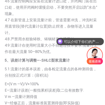
4.6 流量控制阀应安装在流量计进口处，开闭阀门装在出
口处，使用开闭阀时缓慢启动，不要突然开启以防“水击”
现象。
4.7 在新管道上安装流量计前，管道需要冲洗，冲洗时采
用直管段(替代流量计位置)防止焊渣，杂物等进入流量
可以介绍下你们的产品么
计。
4.8 严禁用水校验铸铁、铸钢材质的流量计。
你们是怎么收费的呢
4.9 流量计在使用时流量大小不得超过技术要求.流量计工
作在最大流量 50—80%为优。
5、误差计算与调整—-SHLC梨浆流量计
5.1 流量计的基本误差，由各检定流量点的各种测得值，
分别按正式计算：(容积法)
E=(V m —V)/V×100%
E—流量计误差(一般指累积误差)取二位有效数字.
V m —流量计测得值
V—经修正后，流量标准装置测得值(即实际值)