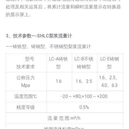
处理及相关运算后，将累计流量和瞬时流量显示在转换器
的显示屏上。
3、技术参数—-SHLC梨浆流量计
——铸铁型、铸钢型、不锈钢型梨浆流量计
型号
LC-A铸铁
LC-B不锈
LC-E铸钢
技术要求
型
铸钢型
型
公称压力
1.6、2.5、
1.6
1.6、2.5
Mpa
4.0、6.3
温度范围℃
-20～+80;+100～+200
精度等级
0.5%
流 量 范 围 m³/h