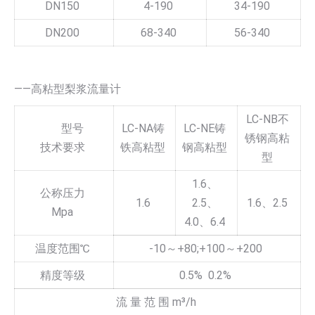
DN150
4-190
34-190
DN200
68-340
56-340
——高粘型梨浆流量计
LC-NB不
型号
LC-NA铸
LC-NE铸
锈钢高粘
技术要求
铁高粘型
钢高粘型
型
1.6、
公称压力
1.6
2.5、
1.6、2.5
Mpa
4.0、6.4
温度范围℃
-10～+80;+100～+200
精度等级
0.5% 0.2%
流 量 范 围 m³/h