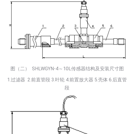
图（二） SHLWGYN-4～10L传感器结构及安装尺寸图
1.过滤器 2.前直管段 3.叶轮 4.前置放大器 5.壳体 6.后直管
段