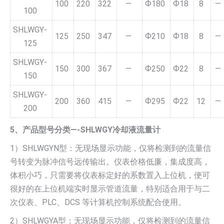
100
220
322
—
Ф180
Ф18
8
—
100
SHLWGY-
125
250
347
—
Ф210
Ф18
8
—
125
SHLWGY-
150
300
367
—
Ф250
Ф22
8
—
150
SHLWGY-
200
360
415
—
Ф295
Ф22
12
—
200
5、产品型号分类—-SHLWGY冷却液流量计
1）SHLWGYN型：无现场显示功能，仅将检测到的流量信
号转变为脉冲信号远传输出。仪表价格低廉，集成度高，
体积小巧，只需要将仪表标定好的系数置入上位机，便可
很好的在上位机端实时显示管道流量，特别适合用于与二
次仪表、PLC、DCS 等计算机控制系统配合使用。
2）SHLWGYA型：无现场显示功能，仅将检测到的流量信