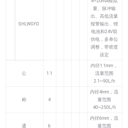
4~20mA模拟
量、脉冲输
出、高低流量
SHLWGYD
报警输出、锂
电池和24V双
供电，多单位
调整，带密度
设定
内径1.1mm，
公
1.1
流量范围
2.1~90L/h
内径4mm，流
称
4
量范围
40~250L/h
内径6mm，流
通
6
量范围