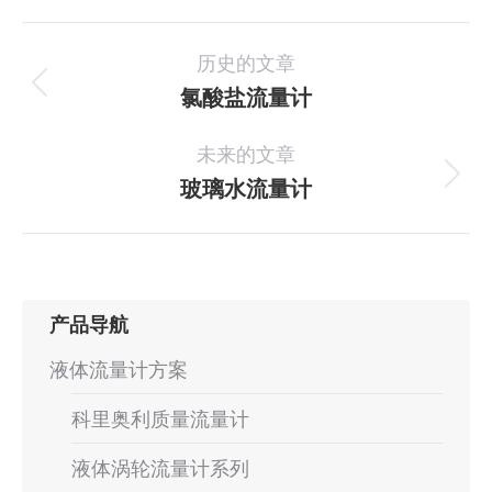
项
历史的文章
目
氯酸盐流量计
上
一
导
未来的文章
个
航
项
玻璃水流量计
下
目：
一
个
项
目：
产品导航
液体流量计方案
科里奥利质量流量计
液体涡轮流量计系列