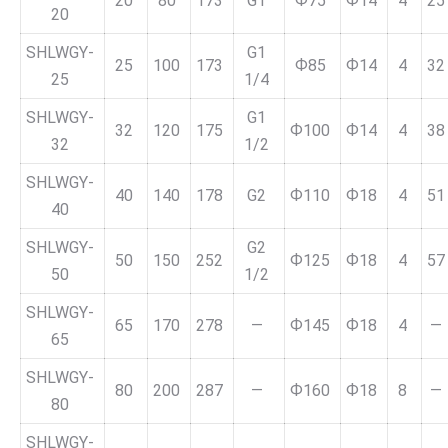
20
80
173
G1
Ф75
Ф14
4
25
20
SHLWGY-
G1
25
100
173
Ф85
Ф14
4
32
25
1/4
SHLWGY-
G1
32
120
175
Ф100
Ф14
4
38
32
1/2
SHLWGY-
40
140
178
G2
Ф110
Ф18
4
51
40
SHLWGY-
G2
50
150
252
Ф125
Ф18
4
57
50
1/2
SHLWGY-
65
170
278
—
Ф145
Ф18
4
—
65
SHLWGY-
80
200
287
—
Ф160
Ф18
8
—
80
SHLWGY-