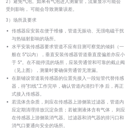
2）避免气泡。如果有气泡进入测量管，流量显示可能会
受到影响， 可能会导致测量误差。
3）场所及要求
传感器应安装在便于维修，管道无振动、无强电磁干扰
与热辐射影响的场所。
水平安装传感器要求管道不应有目测可察觉的倾斜（一
般在 5°以内），垂直安装传感器管道垂直度偏差亦应小
于 5°。在不能停流的场所，应装旁通管和可靠的截止阀
（见上图），测量时要确保旁通管无泄漏。
在新铺设管道装传感器的位置先接入一段短管代替传感
器，待“扫线”工作完毕，确认管道内清扫干净 后，再正
式接入传感器。
若流体含杂质，则应在传感器上游侧装过滤器，管道内
应定期清理排放沉淀杂质；若被测液体含有气体， 则应
在传感器上游侧装消气器。过滤器和消气器的排污口和
消气口要通向安全的场所。