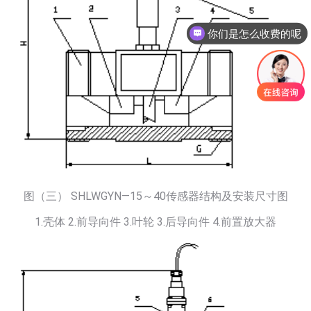
你们是怎么收费的呢
图（三） SHLWGYN—15～40传感器结构及安装尺寸图
1.壳体 2.前导向件 3.叶轮 3.后导向件 4.前置放大器