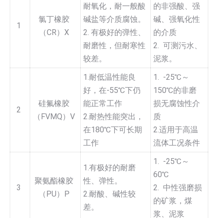
耐氧化，耐一般酸
的非强酸、强
氯丁橡胶
碱盐等介质腐蚀。
碱、强氧化性
1
（CR）X
2. 有极好的弹性、
的介质
耐磨性，但耐寒性
2. 可测污水、
较差。
泥浆。
1.耐低温性能良
1. -25℃～
好，在-55℃下仍
150℃的非磨
硅氟橡胶
能正常工作
损无腐蚀性介
2
（FVMQ）V
2.耐热性能突出，
质
在180℃下可长期
2.适用于高温
工作
流体工况条件
1. -25℃～
1.有极好的耐磨
60℃
聚氨酯橡胶
性、弹性。
3
2. 中性强磨损
（PU）P
2.耐酸、碱性较
的矿浆，煤
差。
浆、泥浆