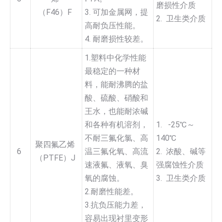
磨损性介质
（F46）F
3. 可加金属网，提
2. 卫生类介质
高耐负压性能。
4. 耐磨损性较差。
1.塑料中化学性能
最稳定的一种材
料，能耐沸腾的盐
酸、硫酸、硝酸和
王水，也能耐浓碱
和各种有机溶剂，
1. -25℃～
不耐三氟化氯、高
140℃
聚四氟乙烯
6
温三氟化氧、高流
2. 浓酸、碱等
（PTFE）J
速液氟、液氧、臭
强腐蚀性介质
氧的腐蚀。
3. 卫生类介质
2.耐磨性能差。
3.抗负压能力差，
容易出现衬里变形