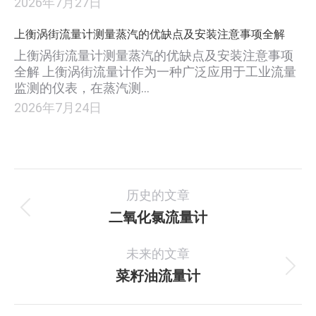
2026年7月27日
上衡涡街流量计测量蒸汽的优缺点及安装注意事项全解
上衡涡街流量计测量蒸汽的优缺点及安装注意事项
全解 上衡涡街流量计作为一种广泛应用于工业流量
监测的仪表，在蒸汽测…
2026年7月24日
项
历史的文章
目
二氧化氯流量计
上
一
导
未来的文章
个
航
项
菜籽油流量计
下
目：
一
个