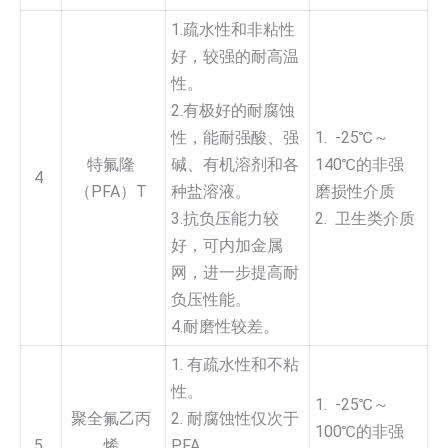
1.疏水性和非粘性
好，较强的耐高温
性。
2.有极好的耐腐蚀
性，能耐强酸、强
1. -25℃～
特氟隆
碱、有机溶剂和各
140℃的非强
4
（PFA）T
种盐溶液。
磨损性介质
3.抗负压能力较
2. 卫生类介质
好，可内加金属
网，进一步提高耐
负压性能。
4.耐磨性较差。
1. 有疏水性和不粘
性。
1. -25℃～
聚全氟乙丙
2. 耐腐蚀性仅次于
100℃的非强
5
烯
PFA。