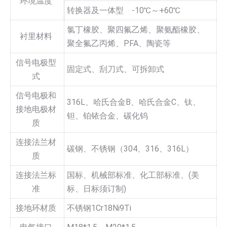
环境温度
转换器及一体型 -10℃～+60℃
氯丁橡胶、聚四氟乙烯、聚氨酯橡胶、
衬里材料
聚全氟乙丙烯、PFA、陶瓷等
信号电极型
固定式、刮刀式、可拆卸式
式
信号电极和
316L、哈氏合金B、哈氏合金C、钛、
接地电极材
钽、铂铱合金、碳化钨
质
连接法兰材
碳钢、不锈钢（304、316、316L）
质
连接法兰标
国标、机械部标准、化工部标准、(美
准
标、日标须订制)
接地环材质
不锈钢1Cr18Ni9Ti