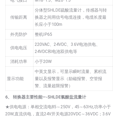
电气接口
M18*1.5、M20*1.5
分体型SHLDE硫酸流量计，传感器与转
传输距离
换器之间用信号电缆连接，电缆长度最
长应小于100m
外壳防护
整机IP65
220VAC、24VDC、3.6V电池供电、
供电电压
24VDC和电池双供电等
消耗功率
小于20W
中英文显示，可显示瞬时流量、累积流
显示功能
量以及报警显示（励磁报警、空管报
警、流量超限报警）
6、 转换器主要性能—-SHLDE氯酸盐流量计
★供电电源：单相交流电85～250V，45～63Hz,功率小于
20W;直流供电，直流24V开关电源20VDC～36VDC；3.6V