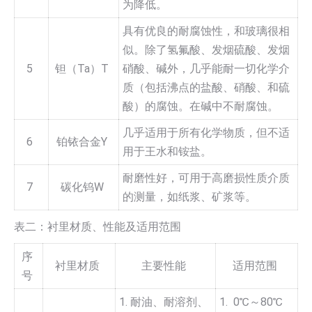
为降低。
具有优良的耐腐蚀性，和玻璃很相
似。除了氢氟酸、发烟硫酸、发烟
5
钽（Ta）T
硝酸、碱外，几乎能耐一切化学介
质（包括沸点的盐酸、硝酸、和硫
酸）的腐蚀。在碱中不耐腐蚀。
几乎适用于所有化学物质，但不适
6
铂铱合金Y
用于王水和铵盐。
耐磨性好，可用于高磨损性质介质
7
碳化钨W
的测量，如纸浆、矿浆等。
表二：衬里材质、性能及适用范围
序
衬里材质
主要性能
适用范围
号
1. 耐油、耐溶剂、
1. 0℃～80℃