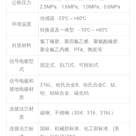
公称压力
2.5MPa、1.6MPa、1.0MPa、0.6MPa
传感器 -25℃～+60℃
环境温度
转换器及一体型 -10℃～+60℃
氯丁橡胶、聚四氟乙烯、聚氨酯橡胶、
衬里材料
聚全氟乙丙烯、PFA、陶瓷等
信号电极型
固定式、刮刀式、可拆卸式
式
信号电极和
316L、哈氏合金B、哈氏合金C、钛、
接地电极材
钽、铂铱合金、碳化钨
质
连接法兰材
碳钢、不锈钢（304、316、316L）
质
连接法兰标
国标、机械部标准、化工部标准、(美