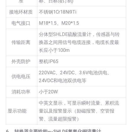
准
标、日标须订制)
接地环材质
不锈钢1Cr18Ni9Ti
电气接口
M18*1.5、M20*1.5
分体型SHLDE硫酸流量计，传感器与转
传输距离
换器之间用信号电缆连接，电缆长度最
长应小于100m
外壳防护
整机IP65
220VAC、24VDC、3.6V电池供电、
供电电压
24VDC和电池双供电等
消耗功率
小于20W
中英文显示，可显示瞬时流量、累积流
显示功能
量以及报警显示（励磁报警、空管报
警、流量超限报警）
6、 转换器主要性能—-SHLDE氯氧化铜流量计