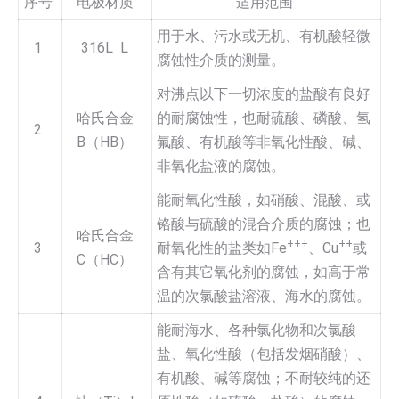
序号
电极材质
适用范围
用于水、污水或无机、有机酸轻微
1
316L L
腐蚀性介质的测量。
对沸点以下一切浓度的盐酸有良好
哈氏合金
的耐腐蚀性，也耐硫酸、磷酸、氢
2
B（HB）
氟酸、有机酸等非氧化性酸、碱、
非氧化盐液的腐蚀。
能耐氧化性酸，如硝酸、混酸、或
铬酸与硫酸的混合介质的腐蚀；也
哈氏合金
+++
++
3
耐氧化性的盐类如Fe
、Cu
或
C（HC）
含有其它氧化剂的腐蚀，如高于常
温的次氯酸盐溶液、海水的腐蚀。
能耐海水、各种氯化物和次氯酸
盐、氧化性酸（包括发烟硝酸）、
有机酸、碱等腐蚀；不耐较纯的还