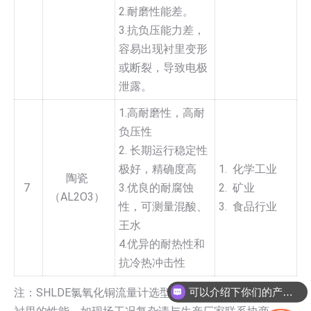
2.耐磨性能差。
3.抗负压能力差，
容易出现衬里变形
或断裂，导致电极
泄露。
1.高耐磨性，高耐
负压性
2. 长期运行稳定性
极好，精确度高
1. 化学工业
陶瓷
7
3.优良的耐腐蚀
2. 矿业
（AL2O3）
性，可测量混酸、
3. 食品行业
王水
4.优异的耐热性和
抗冷热冲击性
可以介绍下你们的产品么
注：SHLDE氯氧化铜流量计选型前应充分了解各种电极和
你们是怎么收费的呢