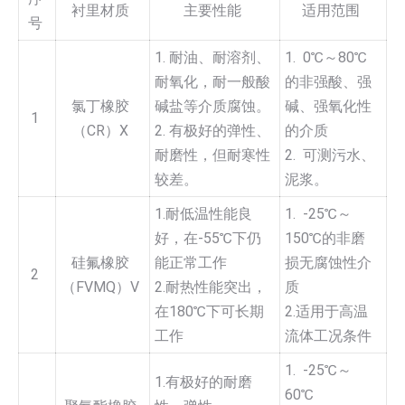
衬里材质
主要性能
适用范围
号
1. 耐油、耐溶剂、
1. 0℃～80℃
耐氧化，耐一般酸
的非强酸、强
氯丁橡胶
碱盐等介质腐蚀。
碱、强氧化性
1
（CR）X
2. 有极好的弹性、
的介质
耐磨性，但耐寒性
2. 可测污水、
较差。
泥浆。
1.耐低温性能良
1. -25℃～
好，在-55℃下仍
150℃的非磨
硅氟橡胶
能正常工作
损无腐蚀性介
2
（FVMQ）V
2.耐热性能突出，
质
在180℃下可长期
2.适用于高温
工作
流体工况条件
1. -25℃～
1.有极好的耐磨
60℃