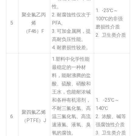
性。
1. -25℃～
聚全氟乙丙
2. 耐腐蚀性仅次于
100℃的非强
5
烯
PFA。
磨损性介质
（F46）F
3. 可加金属网，提
2. 卫生类介质
高耐负压性能。
4. 耐磨损性较差。
1.塑料中化学性能
最稳定的一种材
料，能耐沸腾的盐
酸、硫酸、硝酸和
王水，也能耐浓碱
和各种有机溶剂，
1. -25℃～
不耐三氟化氯、高
140℃
聚四氟乙烯
6
温三氟化氧、高流
2. 浓酸、碱等
（PTFE）J
速液氟、液氧、臭
强腐蚀性介质
氧的腐蚀。
3. 卫生类介质