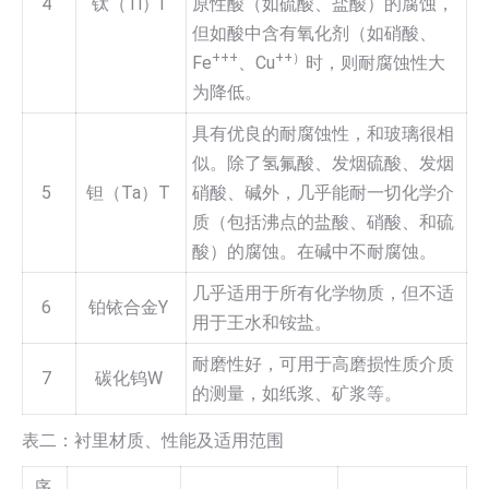
4
钛（Ti）I
原性酸（如硫酸、盐酸）的腐蚀，
但如酸中含有氧化剂（如硝酸、
+++
++）
Fe
、Cu
时，则耐腐蚀性大
为降低。
具有优良的耐腐蚀性，和玻璃很相
似。除了氢氟酸、发烟硫酸、发烟
5
钽（Ta）T
硝酸、碱外，几乎能耐一切化学介
质（包括沸点的盐酸、硝酸、和硫
酸）的腐蚀。在碱中不耐腐蚀。
几乎适用于所有化学物质，但不适
6
铂铱合金Y
用于王水和铵盐。
耐磨性好，可用于高磨损性质介质
7
碳化钨W
的测量，如纸浆、矿浆等。
表二：衬里材质、性能及适用范围
序