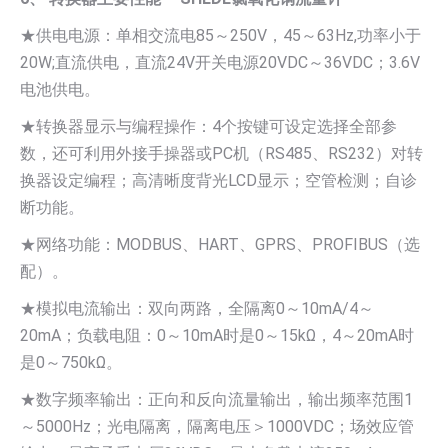
★供电电源：单相交流电85～250V，45～63Hz,功率小于
20W;直流供电，直流24V开关电源20VDC～36VDC；3.6V
电池供电。
★转换器显示与编程操作：4个按键可设定选择全部参
数，还可利用外接手操器或PC机（RS485、RS232）对转
换器设定编程；高清晰度背光LCD显示；空管检测；自诊
断功能。
★网络功能：MODBUS、HART、GPRS、PROFIBUS（选
配）。
★模拟电流输出：双向两路，全隔离0～10mA/4～
20mA；负载电阻：0～10mA时是0～15kΩ，4～20mA时
是0～750kΩ。
★数字频率输出：正向和反向流量输出，输出频率范围1
～5000Hz；光电隔离，隔离电压＞1000VDC；场效应管