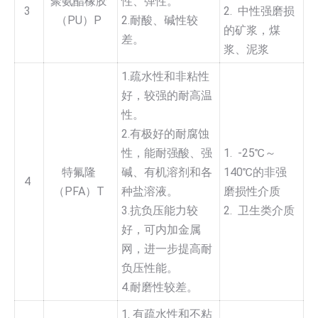
聚氨酯橡胶
性、弹性。
3
2. 中性强磨损
（PU）P
2.耐酸、碱性较
的矿浆，煤
差。
浆、泥浆
1.疏水性和非粘性
好，较强的耐高温
性。
2.有极好的耐腐蚀
性，能耐强酸、强
1. -25℃～
特氟隆
碱、有机溶剂和各
140℃的非强
4
（PFA）T
种盐溶液。
磨损性介质
3.抗负压能力较
2. 卫生类介质
好，可内加金属
网，进一步提高耐
负压性能。
4.耐磨性较差。
1. 有疏水性和不粘