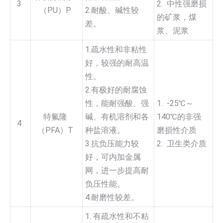
3
2. 中性强磨损
（PU）P
2.耐酸、碱性较
的矿浆，煤
差。
浆、泥浆
1.疏水性和非粘性
好，较强的耐高温
性。
2.有极好的耐腐蚀
性，能耐强酸、强
1. -25℃～
特氟隆
碱、有机溶剂和各
140℃的非强
4
（PFA）T
种盐溶液。
磨损性介质
3.抗负压能力较
2. 卫生类介质
好，可内加金属
网，进一步提高耐
负压性能。
4.耐磨性较差。
1. 有疏水性和不粘