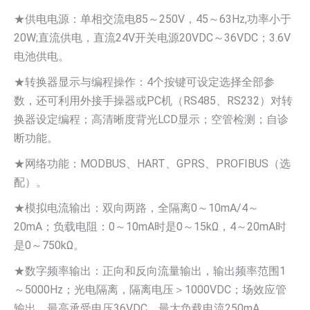
★供电电源：单相交流电85～250V，45～63Hz,功率小于
20W;直流供电，直流24V开关电源20VDC～36VDC；3.6V
电池供电。
★转换器显示与编程操作：4个按键可设定选择全部参
数，还可利用外接手操器或PC机（RS485、RS232）对转
换器设定编程；高清晰度背光LCD显示；空管检测；自诊
断功能。
★网络功能：MODBUS、HART、GPRS、PROFIBUS（选
配）。
★模拟电流输出：双向两路，全隔离0～10mA/4～
20mA；负载电阻：0～10mA时是0～15kΩ，4～20mA时
是0～750kΩ。
★数字频率输出：正向和反向流量输出，输出频率范围1
～5000Hz；光电隔离，隔离电压＞1000VDC；场效应管
输出，最高承受电压36VDC，最大负载电流250mA.