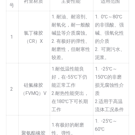
衬里材质
主要性能
适用范围
号
1. 耐油、耐溶剂、
1. 0℃～80℃
耐氧化，耐一般酸
的非强酸、强
氯丁橡胶
碱盐等介质腐蚀。
碱、强氧化性
1
（CR）X
2. 有极好的弹性、
的介质
耐磨性，但耐寒性
2. 可测污水、
较差。
泥浆。
1.耐低温性能良
1. -25℃～
好，在-55℃下仍
150℃的非磨
硅氟橡胶
能正常工作
损无腐蚀性介
2
（FVMQ）V
2.耐热性能突出，
质
在180℃下可长期
2.适用于高温
工作
流体工况条件
1. -25℃～
1.有极好的耐磨
60℃
聚氨酯橡胶
性、弹性。