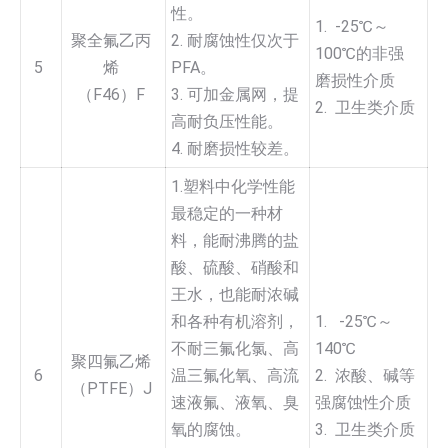
性。
1. -25℃～
聚全氟乙丙
2. 耐腐蚀性仅次于
100℃的非强
5
烯
PFA。
磨损性介质
（F46）F
3. 可加金属网，提
2. 卫生类介质
高耐负压性能。
4. 耐磨损性较差。
1.塑料中化学性能
最稳定的一种材
料，能耐沸腾的盐
酸、硫酸、硝酸和
王水，也能耐浓碱
和各种有机溶剂，
1. -25℃～
不耐三氟化氯、高
140℃
聚四氟乙烯
6
温三氟化氧、高流
2. 浓酸、碱等
（PTFE）J
速液氟、液氧、臭
强腐蚀性介质
氧的腐蚀。
3. 卫生类介质