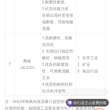
2.耐磨性能差。
3.抗负压能力差，
容易出现衬里变形
或断裂，导致电极
泄露。
1.高耐磨性，高耐
负压性
2. 长期运行稳定性
极好，精确度高
1. 化学工业
陶瓷
7
3.优良的耐腐蚀
2. 矿业
（AL2O3）
性，可测量混酸、
3. 食品行业
王水
4.优异的耐热性和
抗冷热冲击性
注：SHLDE氢氧化铵流量计选型前应充分了解各种电极和
你们是怎么收费的呢
衬里的性能，如现场工况复杂请与生产厂家联系协商。