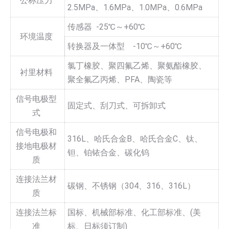
公称压力
2.5MPa、1.6MPa、1.0MPa、0.6MPa
传感器 -25℃～+60℃
环境温度
转换器及一体型 -10℃～+60℃
氯丁橡胶、聚四氟乙烯、聚氨酯橡胶、
衬里材料
聚全氟乙丙烯、PFA、陶瓷等
信号电极型
固定式、刮刀式、可拆卸式
式
信号电极和
316L、哈氏合金B、哈氏合金C、钛、
接地电极材
钽、铂铱合金、碳化钨
质
连接法兰材
碳钢、不锈钢（304、316、316L）
质
连接法兰标
国标、机械部标准、化工部标准、(美
准
标、日标须订制)