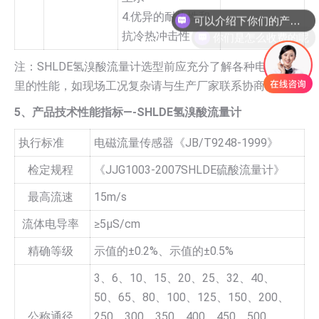
4.优异的耐热性和
你们是怎么收费的呢
抗冷热冲击性
注：SHLDE氢溴酸流量计选型前应充分了解各种电极和衬
里的性能，如现场工况复杂请与生产厂家联系协商。
5、产品技术性能指标—-SHLDE氢溴酸流量计
执行标准
电磁流量传感器《JB/T9248-1999》
检定规程
《JJG1003-2007SHLDE硫酸流量计》
最高流速
15m/s
流体电导率
≥5µS/cm
精确等级
示值的±0.2%、示值的±0.5%
3、6、10、15、20、25、32、40、
50、65、80、100、125、150、200、
公称通径
250、300、350、400、450、500、