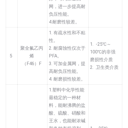
网，进一步提高耐
负压性能。
4.耐磨性较差。
1. 有疏水性和不粘
性。
1. -25℃～
聚全氟乙丙
2. 耐腐蚀性仅次于
100℃的非强
5
烯
PFA。
磨损性介质
（F46）F
3. 可加金属网，提
2. 卫生类介质
高耐负压性能。
4. 耐磨损性较差。
1.塑料中化学性能
最稳定的一种材
料，能耐沸腾的盐
酸、硫酸、硝酸和
王水，也能耐浓碱