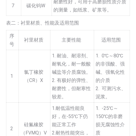
耐磨性好，可用于高磨损性质介质
7
碳化钨W
的测量，如纸浆、矿浆等。
表二：衬里材质、性能及适用范围
序
衬里材质
主要性能
适用范围
号
1. 耐油、耐溶剂、
1. 0℃～80℃
耐氧化，耐一般酸
的非强酸、强
氯丁橡胶
碱盐等介质腐蚀。
碱、强氧化性
1
（CR）X
2. 有极好的弹性、
的介质
耐磨性，但耐寒性
2. 可测污水、
较差。
泥浆。
1.耐低温性能良
1. -25℃～
好，在-55℃下仍
150℃的非磨
硅氟橡胶
能正常工作
损无腐蚀性介
2
（FVMQ）V
2.耐热性能突出，
质