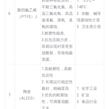
和各种有机溶剂，
1. -25℃～
不耐三氟化氯、高
140℃
聚四氟乙烯
6
温三氟化氧、高流
2. 浓酸、碱等
（PTFE）J
速液氟、液氧、臭
强腐蚀性介质
氧的腐蚀。
3. 卫生类介质
2.耐磨性能差。
3.抗负压能力差，
容易出现衬里变形
或断裂，导致电极
泄露。
1.高耐磨性，高耐
负压性
2. 长期运行稳定性
极好，精确度高
1. 化学工业
陶瓷
7
3.优良的耐腐蚀
2. 矿业
（AL2O3）
性，可测量混酸、
3. 食品行业
王水