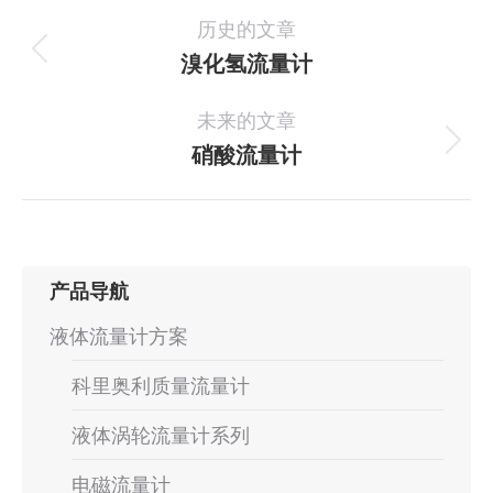
项
历史的文章
目
溴化氢流量计
上
一
导
未来的文章
个
航
项
硝酸流量计
下
目：
一
个
项
目：
产品导航
液体流量计方案
科里奥利质量流量计
液体涡轮流量计系列
电磁流量计