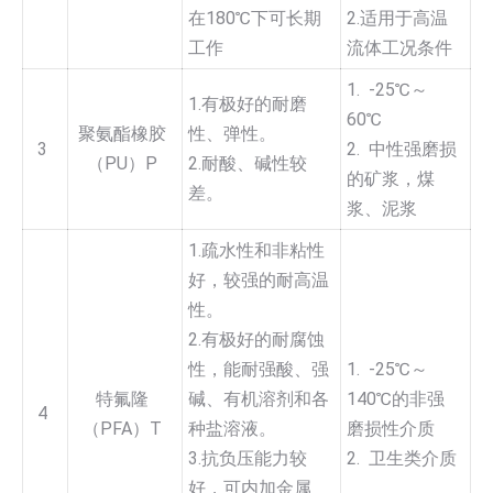
在180℃下可长期
2.适用于高温
工作
流体工况条件
1. -25℃～
1.有极好的耐磨
60℃
聚氨酯橡胶
性、弹性。
3
2. 中性强磨损
（PU）P
2.耐酸、碱性较
的矿浆，煤
差。
浆、泥浆
1.疏水性和非粘性
好，较强的耐高温
性。
2.有极好的耐腐蚀
性，能耐强酸、强
1. -25℃～
特氟隆
碱、有机溶剂和各
140℃的非强
4
（PFA）T
种盐溶液。
磨损性介质
3.抗负压能力较
2. 卫生类介质
好，可内加金属