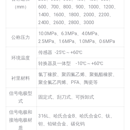
（mm）
600、700、800、900、1000、1200、
1400、1600、1800、2000、2200、
2400、2600、2800、3000
10.0MPa、6.3MPa、4.0MPa、
公称压力
2.5MPa、1.6MPa、1.0MPa、0.6MPa
传感器 -25℃～+60℃
环境温度
转换器及一体型 -10℃～+60℃
氯丁橡胶、聚四氟乙烯、聚氨酯橡胶、
衬里材料
聚全氟乙丙烯、PFA、陶瓷等
信号电极型
固定式、刮刀式、可拆卸式
式
信号电极和
316L、哈氏合金B、哈氏合金C、钛、
接地电极材
钽、铂铱合金、碳化钨
质