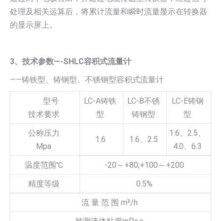
处理及相关运算后，将累计流量和瞬时流量显示在转换器
的显示屏上。
3、技术参数—-SHLC容积式流量计
——铸铁型、铸钢型、不锈钢型容积式流量计
型号
LC-A铸铁
LC-B不锈
LC-E铸钢
技术要求
型
铸钢型
型
公称压力
1.6、2.5、
1.6
1.6、2.5
Mpa
4.0、6.3
温度范围℃
-20～+80;+100～+200
精度等级
0.5%
流 量 范 围 m³/h