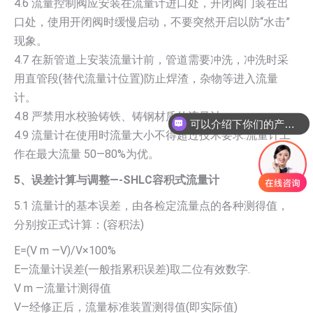
4.6 流量控制阀应安装在流量计进口处，开闭阀门装在出
口处，使用开闭阀时缓慢启动，不要突然开启以防“水击”
现象。
4.7 在新管道上安装流量计前，管道需要冲洗，冲洗时采
用直管段(替代流量计位置)防止焊渣，杂物等进入流量
计。
可以介绍下你们的产品么
4.8 严禁用水校验铸铁、铸钢材质的流量计。
你们是怎么收费的呢
4.9 流量计在使用时流量大小不得超过技术要求.流量计工
作在最大流量 50—80%为优。
5、误差计算与调整—-SHLC容积式流量计
5.1 流量计的基本误差，由各检定流量点的各种测得值，
分别按正式计算：(容积法)
E=(V m —V)/V×100%
E—流量计误差(一般指累积误差)取二位有效数字.
V m —流量计测得值
V—经修正后，流量标准装置测得值(即实际值)