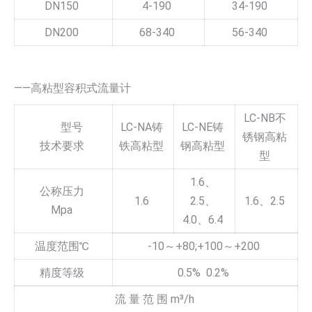
DN150
4-190
34-190
DN200
68-340
56-340
——高粘型容积式流量计
LC-NB不
型号
LC-NA铸
LC-NE铸
锈钢高粘
技术要求
铁高粘型
钢高粘型
型
1.6、
公称压力
1.6
2.5、
1.6、2.5
Mpa
4.0、6.4
温度范围℃
-10～+80;+100～+200
精度等级
0.5% 0.2%
流 量 范 围 m³/h