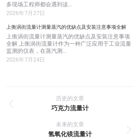
多现场工程师都会遇到这…
2026年7月27日
上衡涡街流量计测量蒸汽的优缺点及安装注意事项全解
上衡涡街流量计测量蒸汽的优缺点及安装注意事项
全解 上衡涡街流量计作为一种广泛应用于工业流量
监测的仪表，在蒸汽测…
2026年7月24日
项
历史的文章
目
巧克力流量计
上
一
导
未来的文章
个
航
项
氢氧化镁流量计
下