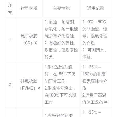
序
衬里材质
主要性能
适用范围
号
1. 耐油、耐溶剂、
1. 0℃～80℃
耐氧化，耐一般酸
的非强酸、强
氯丁橡胶
碱盐等介质腐蚀。
碱、强氧化性
1
（CR）X
2. 有极好的弹性、
的介质
耐磨性，但耐寒性
2. 可测污水、
较差。
泥浆。
1.耐低温性能良
1. -25℃～
好，在-55℃下仍
150℃的非磨
硅氟橡胶
能正常工作
损无腐蚀性介
2
（FVMQ）V
2.耐热性能突出，
质
在180℃下可长期
2.适用于高温
工作
流体工况条件
1. -25℃～
1.有极好的耐磨