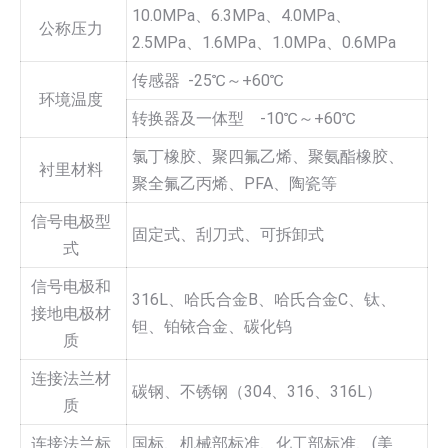
10.0MPa、6.3MPa、4.0MPa、
公称压力
2.5MPa、1.6MPa、1.0MPa、0.6MPa
传感器 -25℃～+60℃
环境温度
转换器及一体型 -10℃～+60℃
氯丁橡胶、聚四氟乙烯、聚氨酯橡胶、
衬里材料
聚全氟乙丙烯、PFA、陶瓷等
信号电极型
固定式、刮刀式、可拆卸式
式
信号电极和
316L、哈氏合金B、哈氏合金C、钛、
接地电极材
钽、铂铱合金、碳化钨
质
连接法兰材
碳钢、不锈钢（304、316、316L）
质
连接法兰标
国标、机械部标准、化工部标准、(美