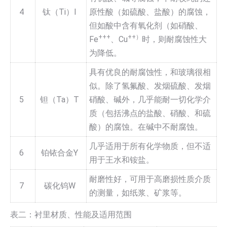
4
钛（Ti）I
原性酸（如硫酸、盐酸）的腐蚀，
但如酸中含有氧化剂（如硝酸、
+++
++）
Fe
、Cu
时，则耐腐蚀性大
为降低。
具有优良的耐腐蚀性，和玻璃很相
似。除了氢氟酸、发烟硫酸、发烟
5
钽（Ta）T
硝酸、碱外，几乎能耐一切化学介
质（包括沸点的盐酸、硝酸、和硫
酸）的腐蚀。在碱中不耐腐蚀。
几乎适用于所有化学物质，但不适
6
铂铱合金Y
用于王水和铵盐。
耐磨性好，可用于高磨损性质介质
7
碳化钨W
的测量，如纸浆、矿浆等。
表二：衬里材质、性能及适用范围