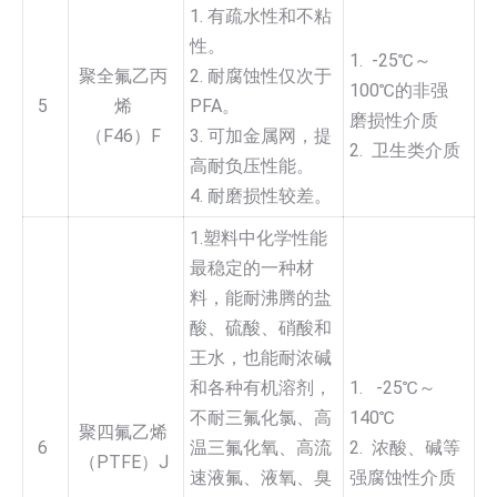
1. 有疏水性和不粘
性。
1. -25℃～
聚全氟乙丙
2. 耐腐蚀性仅次于
100℃的非强
5
烯
PFA。
磨损性介质
（F46）F
3. 可加金属网，提
2. 卫生类介质
高耐负压性能。
4. 耐磨损性较差。
1.塑料中化学性能
最稳定的一种材
料，能耐沸腾的盐
酸、硫酸、硝酸和
王水，也能耐浓碱
和各种有机溶剂，
1. -25℃～
不耐三氟化氯、高
140℃
聚四氟乙烯
6
温三氟化氧、高流
2. 浓酸、碱等
（PTFE）J
速液氟、液氧、臭
强腐蚀性介质