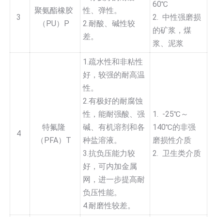
60℃
聚氨酯橡胶
性、弹性。
3
2. 中性强磨损
（PU）P
2.耐酸、碱性较
的矿浆，煤
差。
浆、泥浆
1.疏水性和非粘性
好，较强的耐高温
性。
2.有极好的耐腐蚀
性，能耐强酸、强
1. -25℃～
特氟隆
碱、有机溶剂和各
140℃的非强
4
（PFA）T
种盐溶液。
磨损性介质
3.抗负压能力较
2. 卫生类介质
好，可内加金属
网，进一步提高耐
负压性能。
4.耐磨性较差。