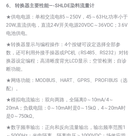
6、 转换器主要性能—-SHLDE染料流量计
★供电电源：单相交流电85～250V，45～63Hz,功率小于
20W;直流供电，直流24V开关电源20VDC～36VDC；3.6V
电池供电。
★转换器显示与编程操作：4个按键可设定选择全部参
数，还可利用外接手操器或PC机（RS485、RS232）对转
换器设定编程；高清晰度背光LCD显示；空管检测；自诊
断功能。
★网络功能：MODBUS、HART、GPRS、PROFIBUS（选
配）。
★模拟电流输出：双向两路，全隔离0～10mA/4～
20mA；负载电阻：0～10mA时是0～15kΩ，4～20mA时
是0～750kΩ。
★数字频率输出：正向和反向流量输出，输出频率范围1
～5000Hz；光电隔离，隔离电压＞1000VDC；场效应管