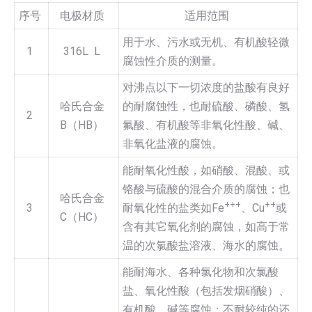
序号
电极材质
适用范围
用于水、污水或无机、有机酸轻微
1
316L L
腐蚀性介质的测量。
对沸点以下一切浓度的盐酸有良好
哈氏合金
的耐腐蚀性，也耐硫酸、磷酸、氢
2
B（HB）
氟酸、有机酸等非氧化性酸、碱、
非氧化盐液的腐蚀。
能耐氧化性酸，如硝酸、混酸、或
铬酸与硫酸的混合介质的腐蚀；也
哈氏合金
+++
++
3
耐氧化性的盐类如Fe
、Cu
或
C（HC）
含有其它氧化剂的腐蚀，如高于常
温的次氯酸盐溶液、海水的腐蚀。
能耐海水、各种氯化物和次氯酸
盐、氧化性酸（包括发烟硝酸）、
有机酸、碱等腐蚀；不耐较纯的还