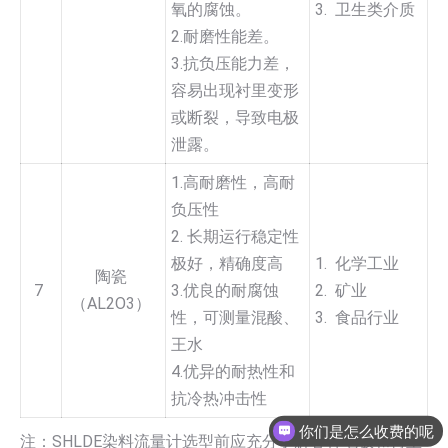
氧的腐蚀。
3. 卫生类介质
2.耐磨性能差。
3.抗负压能力差，
容易出现衬里变形
或断裂，导致电极
泄露。
1.高耐磨性，高耐
负压性
2. 长期运行稳定性
极好，精确度高
1. 化学工业
陶瓷
7
3.优良的耐腐蚀
2. 矿业
（AL2O3）
性，可测量混酸、
3. 食品行业
王水
4.优异的耐热性和
抗冷热冲击性
你们是怎么收费的呢
注：SHLDE染料流量计选型前应充分了解各种电极和衬里