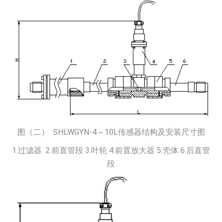
图（二） SHLWGYN-4～10L传感器结构及安装尺寸图
1.过滤器 2.前直管段 3.叶轮 4.前置放大器 5.壳体 6.后直管
段