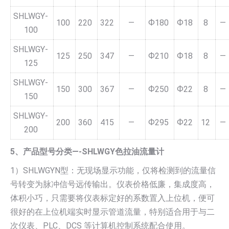
SHLWGY-
100
220
322
—
Ф180
Ф18
8
—
100
SHLWGY-
125
250
347
—
Ф210
Ф18
8
—
125
SHLWGY-
150
300
367
—
Ф250
Ф22
8
—
150
SHLWGY-
200
360
415
—
Ф295
Ф22
12
—
200
5、产品型号分类—-SHLWGY色拉油流量计
1）SHLWGYN型：无现场显示功能，仅将检测到的流量信
号转变为脉冲信号远传输出。仪表价格低廉，集成度高，
体积小巧，只需要将仪表标定好的系数置入上位机，便可
很好的在上位机端实时显示管道流量，特别适合用于与二
次仪表、PLC、DCS 等计算机控制系统配合使用。