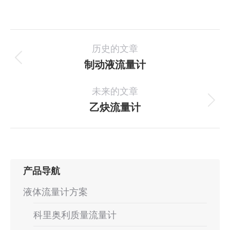
项
历史的文章
目
制动液流量计
上
一
导
未来的文章
个
航
项
乙炔流量计
下
目：
一
个
项
目：
产品导航
液体流量计方案
科里奥利质量流量计