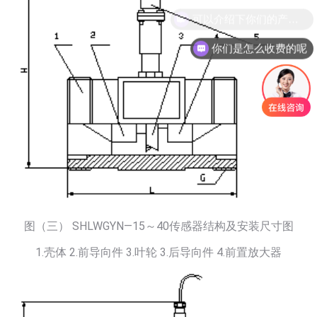
你们是怎么收费的呢
图（三） SHLWGYN—15～40传感器结构及安装尺寸图
1.壳体 2.前导向件 3.叶轮 3.后导向件 4.前置放大器