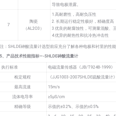
导致电极泄露。
1.高耐磨性，高耐负压性
陶瓷
2. 长期运行稳定性极好，精确度高
7
（AL2O3）
3.优良的耐腐蚀性，可测量混酸、
4.优异的耐热性和抗冷热冲击性
注：SHLDE砷酸流量计选型前应充分了解各种电极和衬里的性
5、产品技术性能指标—-SHLDE砷酸流量计
执行标准
电磁流量传感器《JB/T9248-1999》
检定规程
《JJG1003-2007SHLDE硫酸流量计
最高流速
15m/s
流体电导率
≥5µS/cm
精确等级
示值的±0.2%、示值的±0.5%