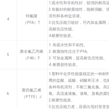
1.疏水性和非粘性好，较强的耐高
2.有极好的耐腐蚀性，能耐强酸、
特氟隆
溶剂和各种盐溶液。
4
（PFA）T
3.抗负压能力较好，可内加金属网
高耐负压性能。
4.耐磨性较差。
1. 有疏水性和不粘性。
聚全氟乙丙烯
2. 耐腐蚀性仅次于PFA。
5
（F46）F
3. 可加金属网，提高耐负压性能。
4. 耐磨损性较差。
1.塑料中化学性能最稳定的一种材
腾的盐酸、硫酸、硝酸和王水，也
各种有机溶剂，不耐三氟化氯、高
聚四氟乙烯
6
氧、高流速液氟、液氧、臭氧的腐
（PTFE）J
2.耐磨性能差。
3.抗负压能力差，容易出现衬里变