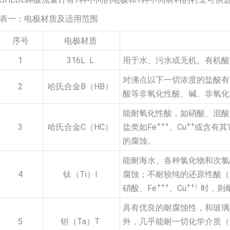
表一：电极材质及适用范围
序号
电极材质
1
316L L
用于水、污水或无机、有机酸
对沸点以下一切浓度的盐酸有
2
哈氏合金B（HB）
酸等非氧化性酸、碱、非氧化
能耐氧化性酸，如硝酸、混酸
+++
++
3
哈氏合金C（HC）
盐类如Fe
、Cu
或含有其
的腐蚀。
能耐海水、各种氯化物和次氯
4
钛（Ti）I
腐蚀；不耐较纯的还原性酸（
+++
++）
硝酸、Fe
、Cu
时，则
具有优良的耐腐蚀性，和玻璃
5
钽（Ta）T
外，几乎能耐一切化学介质（