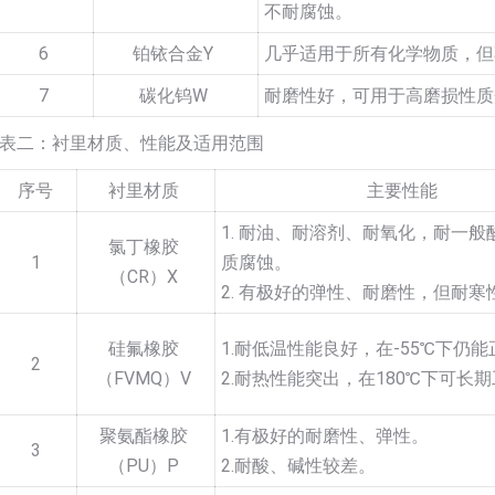
不耐腐蚀。
6
铂铱合金Y
几乎适用于所有化学物质，但
7
碳化钨W
耐磨性好，可用于高磨损性质
表二：衬里材质、性能及适用范围
序号
衬里材质
主要性能
1. 耐油、耐溶剂、耐氧化，耐一般
氯丁橡胶
1
质腐蚀。
（CR）X
2. 有极好的弹性、耐磨性，但耐寒
硅氟橡胶
1.耐低温性能良好，在-55℃下仍
2
（FVMQ）V
2.耐热性能突出，在180℃下可长
聚氨酯橡胶
1.有极好的耐磨性、弹性。
3
（PU）P
2.耐酸、碱性较差。