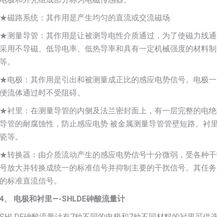
★磁路系统：其作用是产生均匀的直流或交流磁场
★测量导管：其作用是让被测导电性介质通过，为了使磁力线通
采用不导磁、低导电率、低热导率和具有一定机械强度的材料制
等。
★电极：其作用是引出和被测量成正比的感应电势信号。电极一
便流体通过时不受阻碍。
★衬里：在测量导管的内侧及法兰密封面上，有一层完整的电绝
导管的耐腐蚀性，防止感应电势 被金属测量导管管壁短路。衬
瓷等。
★转换器：由介质流动产生的感应电势信号十分微弱，受各种干
号放大并转换成统一的标准信号并抑制主要的干扰信号。其任务
的标准直流信号。
4、 电极和衬里—-SHLDE砷酸流量计
SHLDE砷酸流量计有7种不同的电极和7种不同材料的衬里可供