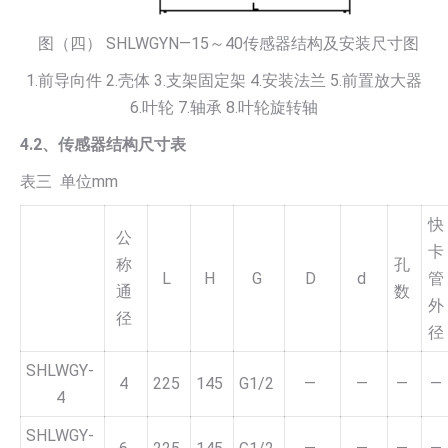
图（四） SHLWGYN—15～40传感器结构及安装尺寸图
1.前导向件 2.壳体 3.支架固定架 4.安装法兰 5.前置放大器
6.叶轮 7.轴承 8.叶轮旋转轴
4.2、传感器结构尺寸表
表三 单位mm
快
公
卡
称
孔
L
H
G
D
d
管
通
数
外
径
径
SHLWGY-
4
225
145
G1/2
—
—
—
—
4
SHLWGY-