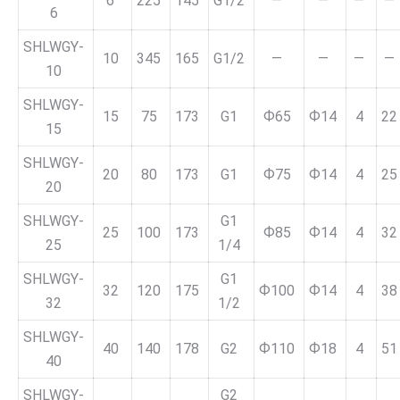
6
225
145
G1/2
—
—
—
—
6
SHLWGY-
10
345
165
G1/2
—
—
—
—
10
SHLWGY-
15
75
173
G1
Ф65
Ф14
4
22
15
SHLWGY-
20
80
173
G1
Ф75
Ф14
4
25
20
SHLWGY-
G1
25
100
173
Ф85
Ф14
4
32
25
1/4
SHLWGY-
G1
32
120
175
Ф100
Ф14
4
38
32
1/2
SHLWGY-
40
140
178
G2
Ф110
Ф18
4
51
40
SHLWGY-
G2