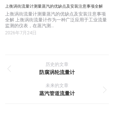
上衡涡街流量计测量蒸汽的优缺点及安装注意事项全解
上衡涡街流量计测量蒸汽的优缺点及安装注意事项
全解 上衡涡街流量计作为一种广泛应用于工业流量
监测的仪表，在蒸汽测…
2026年7月24日
项
历史的文章
目
防腐涡轮流量计
上
一
导
未来的文章
个
航
项
蒸汽管道流量计
下
目：
一
个
项