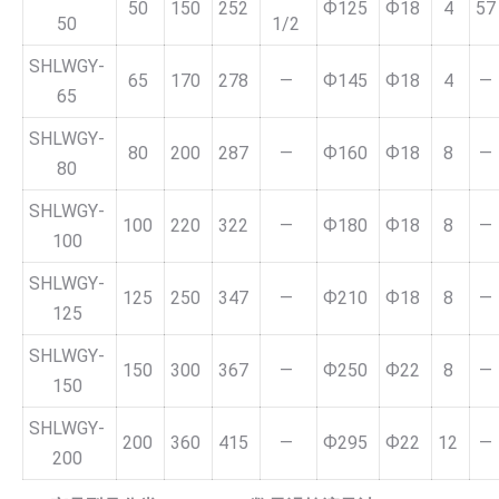
50
150
252
Ф125
Ф18
4
57
50
1/2
SHLWGY-
65
170
278
—
Ф145
Ф18
4
—
65
SHLWGY-
80
200
287
—
Ф160
Ф18
8
—
80
SHLWGY-
100
220
322
—
Ф180
Ф18
8
—
100
SHLWGY-
125
250
347
—
Ф210
Ф18
8
—
125
SHLWGY-
150
300
367
—
Ф250
Ф22
8
—
150
SHLWGY-
200
360
415
—
Ф295
Ф22
12
—
200