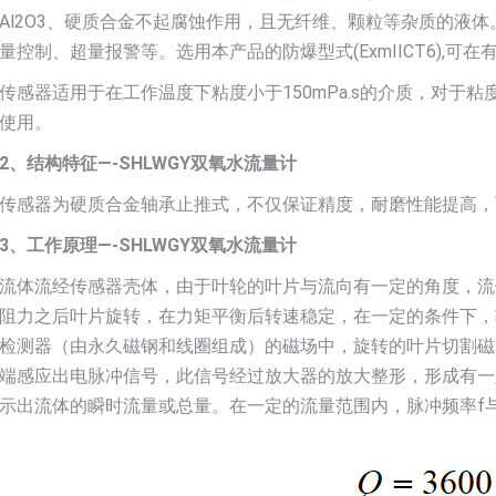
Al2O3、硬质合金不起腐蚀作用，且无纤维、颗粒等杂质的液
量控制、超量报警等。选用本产品的防爆型式(ExmIICT6),可
传感器适用于在工作温度下粘度小于150mPa.s的介质，对于粘度
使用。
2、结构特征—-SHLWGY双氧水流量计
传感器为硬质合金轴承止推式，不仅保证精度，耐磨性能提高，
3、工作原理—-SHLWGY双氧水流量计
流体流经传感器壳体，由于叶轮的叶片与流向有一定的角度，流
阻力之后叶片旋转，在力矩平衡后转速稳定，在一定的条件下，
检测器（由永久磁钢和线圈组成）的磁场中，旋转的叶片切割磁
端感应出电脉冲信号，此信号经过放大器的放大整形，形成有一
示出流体的瞬时流量或总量。在一定的流量范围内，脉冲频率f