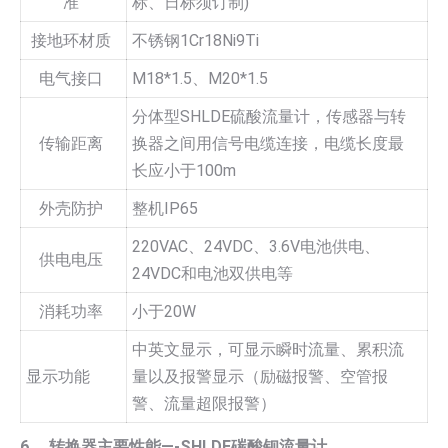
准
标、日标须订制)
接地环材质
不锈钢1Cr18Ni9Ti
电气接口
M18*1.5、M20*1.5
分体型SHLDE硫酸流量计，传感器与转
传输距离
换器之间用信号电缆连接，电缆长度最
长应小于100m
外壳防护
整机IP65
220VAC、24VDC、3.6V电池供电、
供电电压
24VDC和电池双供电等
消耗功率
小于20W
中英文显示，可显示瞬时流量、累积流
显示功能
量以及报警显示（励磁报警、空管报
警、流量超限报警）
6、 转换器主要性能—-SHLDE碳酸钡流量计