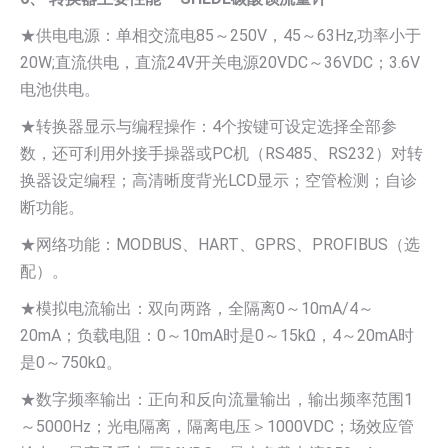
★供电电源：单相交流电85～250V，45～63Hz,功率小于
20W;直流供电，直流24V开关电源20VDC～36VDC；3.6V
电池供电。
★转换器显示与编程操作：4个按键可设定选择全部参
数，还可利用外接手操器或PC机（RS485、RS232）对转
换器设定编程；高清晰度背光LCD显示；空管检测；自诊
断功能。
★网络功能：MODBUS、HART、GPRS、PROFIBUS（选
配）。
★模拟电流输出：双向两路，全隔离0～10mA/4～
20mA；负载电阻：0～10mA时是0～15kΩ，4～20mA时
是0～750kΩ。
★数字频率输出：正向和反向流量输出，输出频率范围1
～5000Hz；光电隔离，隔离电压＞1000VDC；场效应管