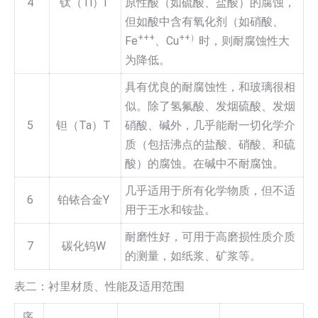
4
钛（Ti）I
原性酸（如硫酸、盐酸）的腐蚀，
但如酸中含有氧化剂（如硝酸、
+++
++）
Fe
、Cu
时，则耐腐蚀性大
为降低。
具有优良的耐腐蚀性，和玻璃很相
似。除了氢氟酸、发烟硫酸、发烟
5
钽（Ta）T
硝酸、碱外，几乎能耐一切化学介
质（包括沸点的盐酸、硝酸、和硫
酸）的腐蚀。在碱中不耐腐蚀。
几乎适用于所有化学物质，但不适
6
铂铱合金Y
用于王水和铵盐。
耐磨性好，可用于高磨损性质介质
7
碳化钨W
的测量，如纸浆、矿浆等。
表二：衬里材质、性能及适用范围
序