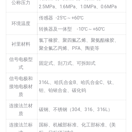
公称压力
2.5MPa、1.6MPa、1.0MPa、0.6MPa
传感器 -25℃～+60℃
环境温度
转换器及一体型 -10℃～+60℃
氯丁橡胶、聚四氟乙烯、聚氨酯橡胶、
衬里材料
聚全氟乙丙烯、PFA、陶瓷等
信号电极型
固定式、刮刀式、可拆卸式
式
信号电极和
316L、哈氏合金B、哈氏合金C、钛、
接地电极材
钽、铂铱合金、碳化钨
质
连接法兰材
碳钢、不锈钢（304、316、316L）
质
连接法兰标
国标、机械部标准、化工部标准、(美