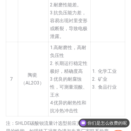
2.耐磨性能差。
3.抗负压能力差，
容易出现衬里变形
或断裂，导致电极
泄露。
1.高耐磨性，高耐
负压性
2. 长期运行稳定性
极好，精确度高
1. 化学工业
陶瓷
7
3.优良的耐腐蚀
2. 矿业
（AL2O3）
性，可测量混酸、
3. 食品行业
王水
4.优异的耐热性和
抗冷热冲击性
你们是怎么收费的呢
注：SHLDE碳酸钡流量计选型前应充分了解各种电极和衬