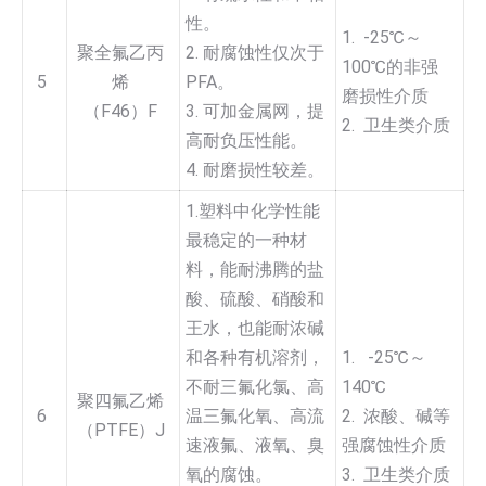
性。
1. -25℃～
聚全氟乙丙
2. 耐腐蚀性仅次于
100℃的非强
5
烯
PFA。
磨损性介质
（F46）F
3. 可加金属网，提
2. 卫生类介质
高耐负压性能。
4. 耐磨损性较差。
1.塑料中化学性能
最稳定的一种材
料，能耐沸腾的盐
酸、硫酸、硝酸和
王水，也能耐浓碱
和各种有机溶剂，
1. -25℃～
不耐三氟化氯、高
140℃
聚四氟乙烯
6
温三氟化氧、高流
2. 浓酸、碱等
（PTFE）J
速液氟、液氧、臭
强腐蚀性介质
氧的腐蚀。
3. 卫生类介质