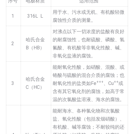
序号
电极材质
适用范围
用于水、污水或无机、有机酸轻微
1
316L L
腐蚀性介质的测量。
对沸点以下一切浓度的盐酸有良好
哈氏合金
的耐腐蚀性，也耐硫酸、磷酸、氢
2
B（HB）
氟酸、有机酸等非氧化性酸、碱、
非氧化盐液的腐蚀。
能耐氧化性酸，如硝酸、混酸、或
铬酸与硫酸的混合介质的腐蚀；也
哈氏合金
+++
++
3
耐氧化性的盐类如Fe
、Cu
或
C（HC）
含有其它氧化剂的腐蚀，如高于常
温的次氯酸盐溶液、海水的腐蚀。
能耐海水、各种氯化物和次氯酸
盐、氧化性酸（包括发烟硝酸）、
有机酸、碱等腐蚀；不耐较纯的还