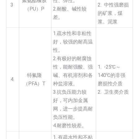
聚氨酯橡胶
性、弹性。
3
2. 中性强磨损
（PU）P
2.耐酸、碱性较
的矿浆，煤
差。
浆、泥浆
1.疏水性和非粘性
好，较强的耐高温
性。
2.有极好的耐腐蚀
性，能耐强酸、强
1. -25℃～
特氟隆
碱、有机溶剂和各
140℃的非强
4
（PFA）T
种盐溶液。
磨损性介质
3.抗负压能力较
2. 卫生类介质
好，可内加金属
网，进一步提高耐
负压性能。
4.耐磨性较差。
1. 有疏水性和不粘