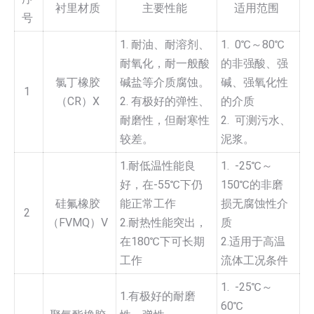
衬里材质
主要性能
适用范围
号
1. 耐油、耐溶剂、
1. 0℃～80℃
耐氧化，耐一般酸
的非强酸、强
氯丁橡胶
碱盐等介质腐蚀。
碱、强氧化性
1
（CR）X
2. 有极好的弹性、
的介质
耐磨性，但耐寒性
2. 可测污水、
较差。
泥浆。
1.耐低温性能良
1. -25℃～
好，在-55℃下仍
150℃的非磨
硅氟橡胶
能正常工作
损无腐蚀性介
2
（FVMQ）V
2.耐热性能突出，
质
在180℃下可长期
2.适用于高温
工作
流体工况条件
1. -25℃～
1.有极好的耐磨
60℃