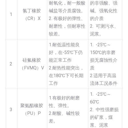
耐氧化，耐一般酸
的非强酸、强
氯丁橡胶
碱盐等介质腐蚀。
碱、强氧化性
1
（CR）X
2. 有极好的弹性、
的介质
耐磨性，但耐寒性
2. 可测污水、
较差。
泥浆。
1.耐低温性能良
1. -25℃～
好，在-55℃下仍
150℃的非磨
硅氟橡胶
能正常工作
损无腐蚀性介
2
（FVMQ）V
2.耐热性能突出，
质
在180℃下可长期
2.适用于高温
工作
流体工况条件
1. -25℃～
1.有极好的耐磨
60℃
聚氨酯橡胶
性、弹性。
3
2. 中性强磨损
（PU）P
2.耐酸、碱性较
的矿浆，煤
差。
浆、泥浆