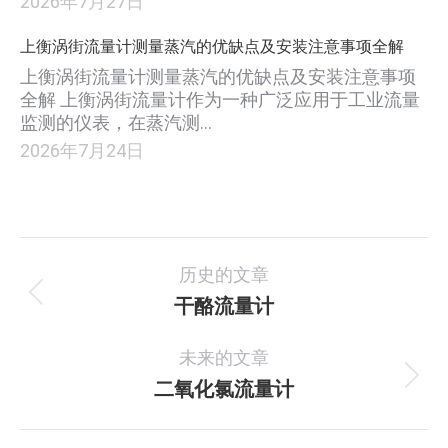
2026年7月27日
上衡涡街流量计测量蒸汽的优缺点及安装注意事项全解
上衡涡街流量计测量蒸汽的优缺点及安装注意事项
全解 上衡涡街流量计作为一种广泛应用于工业流量
监测的仪表，在蒸汽测…
2026年7月24日
项
历史的文章
目
干酪流量计
上
一
导
未来的文章
个
航
项
二氧化氯流量计
下
目：
一
个