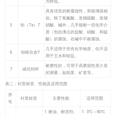
为降低。
具有优良的耐腐蚀性，和玻璃很相
似。除了氢氟酸、发烟硫酸、发烟
5
钽（Ta）T
硝酸、碱外，几乎能耐一切化学介
质（包括沸点的盐酸、硝酸、和硫
酸）的腐蚀。在碱中不耐腐蚀。
几乎适用于所有化学物质，但不适
6
铂铱合金Y
用于王水和铵盐。
耐磨性好，可用于高磨损性质介质
7
碳化钨W
的测量，如纸浆、矿浆等。
表二：衬里材质、性能及适用范围
序
衬里材质
主要性能
适用范围
号
1. 耐油、耐溶剂、
1. 0℃～80℃