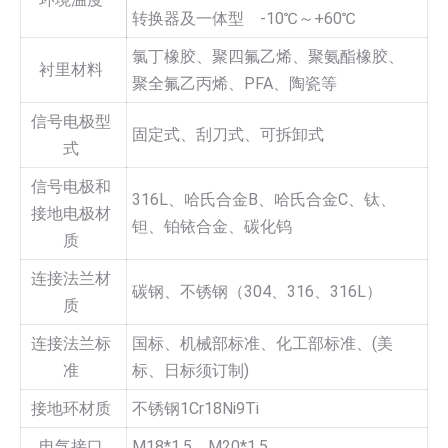
转换器及一体型 -10℃～+60℃
氯丁橡胶、聚四氟乙烯、聚氨酯橡胶、
衬里材料
聚全氟乙丙烯、PFA、陶瓷等
信号电极型
固定式、刮刀式、可拆卸式
式
信号电极和
316L、哈氏合金B、哈氏合金C、钛、
接地电极材
钽、铂铱合金、碳化钨
质
连接法兰材
碳钢、不锈钢（304、316、316L）
质
连接法兰标
国标、机械部标准、化工部标准、(美
准
标、日标须订制)
接地环材质
不锈钢1Cr18Ni9Ti
电气接口
M18*1.5、M20*1.5