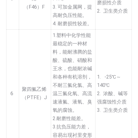
磨损性介质
（F46）F
3. 可加金属网，提
2. 卫生类介质
高耐负压性能。
4. 耐磨损性较差。
1.塑料中化学性能
最稳定的一种材
料，能耐沸腾的盐
酸、硫酸、硝酸和
王水，也能耐浓碱
和各种有机溶剂，
1. -25℃～
不耐三氟化氯、高
140℃
聚四氟乙烯
6
温三氟化氧、高流
2. 浓酸、碱等
（PTFE）J
速液氟、液氧、臭
强腐蚀性介质
氧的腐蚀。
3. 卫生类介质
2.耐磨性能差。
3.抗负压能力差，
容易出现衬里变形