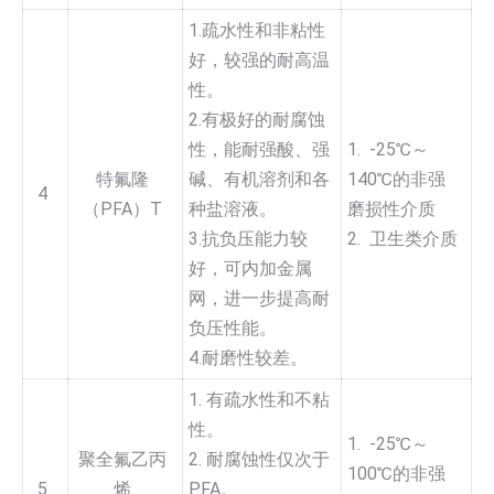
1.疏水性和非粘性
好，较强的耐高温
性。
2.有极好的耐腐蚀
性，能耐强酸、强
1. -25℃～
特氟隆
碱、有机溶剂和各
140℃的非强
4
（PFA）T
种盐溶液。
磨损性介质
3.抗负压能力较
2. 卫生类介质
好，可内加金属
网，进一步提高耐
负压性能。
4.耐磨性较差。
1. 有疏水性和不粘
性。
1. -25℃～
聚全氟乙丙
2. 耐腐蚀性仅次于
100℃的非强
5
烯
PFA。