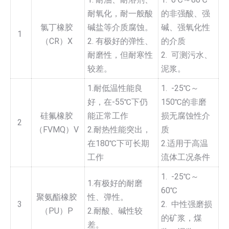
耐氧化，耐一般酸
的非强酸、强
氯丁橡胶
碱盐等介质腐蚀。
碱、强氧化性
1
（CR）X
2. 有极好的弹性、
的介质
耐磨性，但耐寒性
2. 可测污水、
较差。
泥浆。
1.耐低温性能良
1. -25℃～
好，在-55℃下仍
150℃的非磨
硅氟橡胶
能正常工作
损无腐蚀性介
2
（FVMQ）V
2.耐热性能突出，
质
在180℃下可长期
2.适用于高温
工作
流体工况条件
1. -25℃～
1.有极好的耐磨
60℃
聚氨酯橡胶
性、弹性。
3
2. 中性强磨损
（PU）P
2.耐酸、碱性较
的矿浆，煤
差。