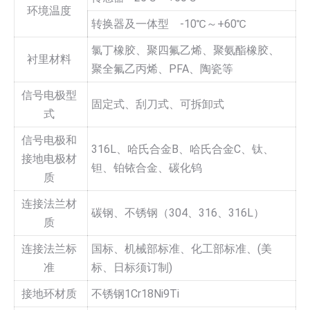
环境温度
转换器及一体型 -10℃～+60℃
氯丁橡胶、聚四氟乙烯、聚氨酯橡胶、
衬里材料
聚全氟乙丙烯、PFA、陶瓷等
信号电极型
固定式、刮刀式、可拆卸式
式
信号电极和
316L、哈氏合金B、哈氏合金C、钛、
接地电极材
钽、铂铱合金、碳化钨
质
连接法兰材
碳钢、不锈钢（304、316、316L）
质
连接法兰标
国标、机械部标准、化工部标准、(美
准
标、日标须订制)
接地环材质
不锈钢1Cr18Ni9Ti