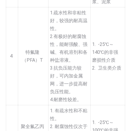
浆、泥浆
1.疏水性和非粘性
好，较强的耐高温
性。
2.有极好的耐腐蚀
性，能耐强酸、强
1. -25℃～
特氟隆
碱、有机溶剂和各
140℃的非强
4
（PFA）T
种盐溶液。
磨损性介质
3.抗负压能力较
2. 卫生类介质
好，可内加金属
网，进一步提高耐
负压性能。
4.耐磨性较差。
1. 有疏水性和不粘
性。
1. -25℃～
聚全氟乙丙
2. 耐腐蚀性仅次于
100℃的非强