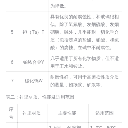
为降低。
具有优良的耐腐蚀性，和玻璃很相
似。除了氢氟酸、发烟硫酸、发烟
5
钽（Ta）T
硝酸、碱外，几乎能耐一切化学介
质（包括沸点的盐酸、硝酸、和硫
酸）的腐蚀。在碱中不耐腐蚀。
几乎适用于所有化学物质，但不适
6
铂铱合金Y
用于王水和铵盐。
耐磨性好，可用于高磨损性质介质
7
碳化钨W
的测量，如纸浆、矿浆等。
表二：衬里材质、性能及适用范围
序
衬里材质
主要性能
适用范围
号
1. 耐油、耐溶剂、
1. 0℃～80℃