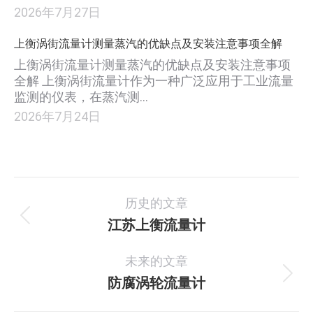
2026年7月27日
上衡涡街流量计测量蒸汽的优缺点及安装注意事项全解
上衡涡街流量计测量蒸汽的优缺点及安装注意事项
全解 上衡涡街流量计作为一种广泛应用于工业流量
监测的仪表，在蒸汽测…
2026年7月24日
项
历史的文章
目
江苏上衡流量计
上
一
导
未来的文章
个
航
项
防腐涡轮流量计
下
目：
一