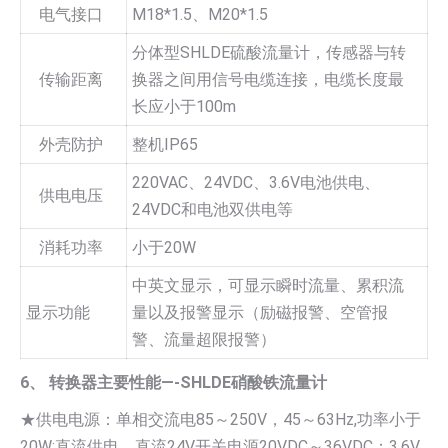
电气接口
M18*1.5、M20*1.5
分体型SHLDE硫酸流量计，传感器与转
传输距离
换器之间用信号电缆连接，电缆长度最
长应小于100m
外壳防护
整机IP65
220VAC、24VDC、3.6V电池供电、
供电电压
24VDC和电池双供电等
消耗功率
小于20W
中英文显示，可显示瞬时流量、累积流
显示功能
量以及报警显示（励磁报警、空管报
警、流量超限报警）
6、 转换器主要性能—-SHLDE硝酸铁流量计
★供电电源：单相交流电85～250V，45～63Hz,功率小于
20W;直流供电，直流24V开关电源20VDC～36VDC；3.6V