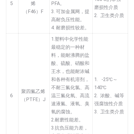
5
烯
PFA。
磨损性介质
（F46）F
3. 可加金属网，提
2. 卫生类介质
高耐负压性能。
4. 耐磨损性较差。
1.塑料中化学性能
最稳定的一种材
料，能耐沸腾的盐
酸、硫酸、硝酸和
王水，也能耐浓碱
和各种有机溶剂，
1. -25℃～
不耐三氟化氯、高
140℃
聚四氟乙烯
6
温三氟化氧、高流
2. 浓酸、碱等
（PTFE）J
速液氟、液氧、臭
强腐蚀性介质
氧的腐蚀。
3. 卫生类介质
2.耐磨性能差。
3.抗负压能力差，