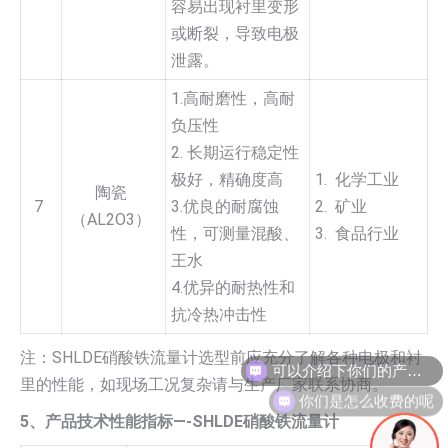
容易出现衬里变形
或断裂，导致电极
泄露。
1.高耐磨性，高耐
负压性
2. 长期运行稳定性
极好，精确度高
1. 化学工业
陶瓷
7
3.优良的耐腐蚀
2. 矿业
（AL2O3）
性，可测量混酸、
3. 食品行业
王水
4.优异的耐热性和
抗冷热冲击性
注：SHLDE硝酸铁流量计选型前应充分了解各种电极和衬
里的性能，如现场工况复杂请与生产厂家联系协商。
你们是怎么收费的呢
5、产品技术性能指标—-SHLDE硝酸铁流量计