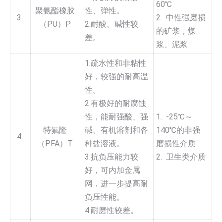
60℃
聚氨酯橡胶
性、弹性。
3
2. 中性强磨损
（PU）P
2.耐酸、碱性较
的矿浆，煤
差。
浆、泥浆
1.疏水性和非粘性
好，较强的耐高温
性。
2.有极好的耐腐蚀
性，能耐强酸、强
1. -25℃～
特氟隆
碱、有机溶剂和各
140℃的非强
4
（PFA）T
种盐溶液。
磨损性介质
3.抗负压能力较
2. 卫生类介质
好，可内加金属
网，进一步提高耐
负压性能。
4.耐磨性较差。