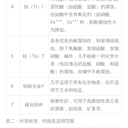
4
钛（Ti）I
原性酸（如硫酸、盐酸）的腐蚀，
但如酸中含有氧化剂（如硝酸、
+++
++）
Fe
、Cu
时，则耐腐蚀性大
为降低。
具有优良的耐腐蚀性，和玻璃很相
似。除了氢氟酸、发烟硫酸、发烟
5
钽（Ta）T
硝酸、碱外，几乎能耐一切化学介
质（包括沸点的盐酸、硝酸、和硫
酸）的腐蚀。在碱中不耐腐蚀。
几乎适用于所有化学物质，但不适
6
铂铱合金Y
用于王水和铵盐。
耐磨性好，可用于高磨损性质介质
7
碳化钨W
的测量，如纸浆、矿浆等。
表二：衬里材质、性能及适用范围