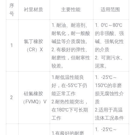
序
衬里材质
主要性能
适用范围
号
1. 耐油、耐溶剂、
1. 0℃～80℃
耐氧化，耐一般酸
的非强酸、强
氯丁橡胶
碱盐等介质腐蚀。
碱、强氧化性
1
（CR）X
2. 有极好的弹性、
的介质
耐磨性，但耐寒性
2. 可测污水、
较差。
泥浆。
1.耐低温性能良
1. -25℃～
好，在-55℃下仍
150℃的非磨
硅氟橡胶
能正常工作
损无腐蚀性介
2
（FVMQ）V
2.耐热性能突出，
质
在180℃下可长期
2.适用于高温
工作
流体工况条件
1. -25℃～
1.有极好的耐磨