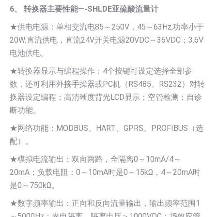
6、 转换器主要性能—-SHLDE亚硫酸流量计
★供电电源：单相交流电85～250V，45～63Hz,功率小于
20W;直流供电，直流24V开关电源20VDC～36VDC；3.6V
电池供电。
★转换器显示与编程操作：4个按键可设定选择全部参
数，还可利用外接手操器或PC机（RS485、RS232）对转
换器设定编程；高清晰度背光LCD显示；空管检测；自诊
断功能。
★网络功能：MODBUS、HART、GPRS、PROFIBUS（选
配）。
★模拟电流输出：双向两路，全隔离0～10mA/4～
20mA；负载电阻：0～10mA时是0～15kΩ，4～20mA时
是0～750kΩ。
★数字频率输出：正向和反向流量输出，输出频率范围1
～5000Hz；光电隔离，隔离电压＞1000VDC；场效应管