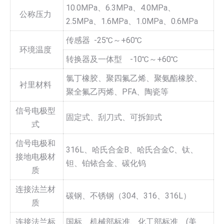
10.0MPa、6.3MPa、4.0MPa、
公称压力
2.5MPa、1.6MPa、1.0MPa、0.6MPa
传感器 -25℃～+60℃
环境温度
转换器及一体型 -10℃～+60℃
氯丁橡胶、聚四氟乙烯、聚氨酯橡胶、
衬里材料
聚全氟乙丙烯、PFA、陶瓷等
信号电极型
固定式、刮刀式、可拆卸式
式
信号电极和
316L、哈氏合金B、哈氏合金C、钛、
接地电极材
钽、铂铱合金、碳化钨
质
连接法兰材
碳钢、不锈钢（304、316、316L）
质
连接法兰标
国标、机械部标准、化工部标准、(美