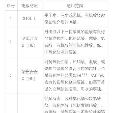
序号
电极材质
适用范围
用于水、污水或无机、有机酸轻微
1
316L L
腐蚀性介质的测量。
对沸点以下一切浓度的盐酸有良好
哈氏合金
的耐腐蚀性，也耐硫酸、磷酸、氢
2
B（HB）
氟酸、有机酸等非氧化性酸、碱、
非氧化盐液的腐蚀。
能耐氧化性酸，如硝酸、混酸、或
铬酸与硫酸的混合介质的腐蚀；也
哈氏合金
+++
++
3
耐氧化性的盐类如Fe
、Cu
或
C（HC）
含有其它氧化剂的腐蚀，如高于常
温的次氯酸盐溶液、海水的腐蚀。
能耐海水、各种氯化物和次氯酸
盐、氧化性酸（包括发烟硝酸）、
有机酸、碱等腐蚀；不耐较纯的还