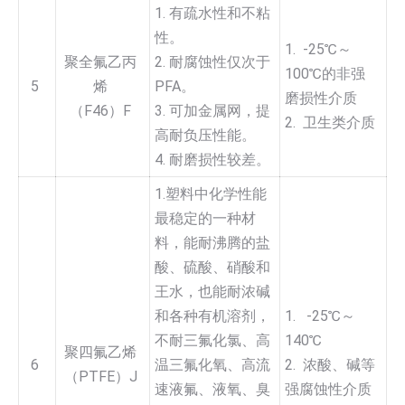
1. 有疏水性和不粘
性。
1. -25℃～
聚全氟乙丙
2. 耐腐蚀性仅次于
100℃的非强
5
烯
PFA。
磨损性介质
（F46）F
3. 可加金属网，提
2. 卫生类介质
高耐负压性能。
4. 耐磨损性较差。
1.塑料中化学性能
最稳定的一种材
料，能耐沸腾的盐
酸、硫酸、硝酸和
王水，也能耐浓碱
和各种有机溶剂，
1. -25℃～
不耐三氟化氯、高
140℃
聚四氟乙烯
6
温三氟化氧、高流
2. 浓酸、碱等
（PTFE）J
速液氟、液氧、臭
强腐蚀性介质