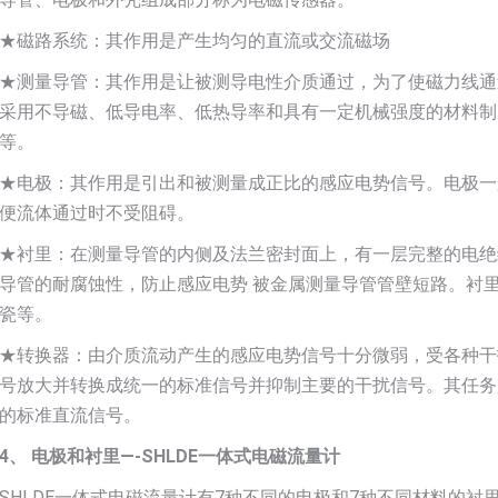
★磁路系统：其作用是产生均匀的直流或交流磁场
★测量导管：其作用是让被测导电性介质通过，为了使磁力线通
采用不导磁、低导电率、低热导率和具有一定机械强度的材料制
等。
★电极：其作用是引出和被测量成正比的感应电势信号。电极一
便流体通过时不受阻碍。
★衬里：在测量导管的内侧及法兰密封面上，有一层完整的电绝
导管的耐腐蚀性，防止感应电势 被金属测量导管管壁短路。衬
瓷等。
★转换器：由介质流动产生的感应电势信号十分微弱，受各种干
号放大并转换成统一的标准信号并抑制主要的干扰信号。其任务
的标准直流信号。
4、 电极和衬里—-SHLDE一体式电磁流量计
SHLDE一体式电磁流量计有7种不同的电极和7种不同材料的衬