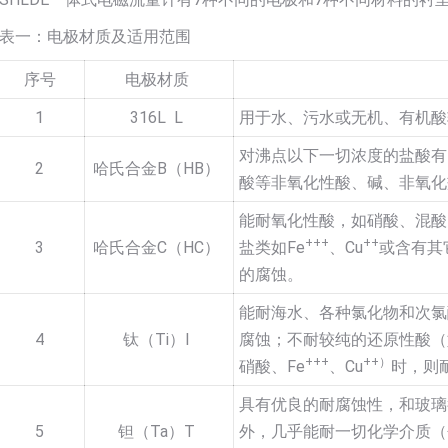
表一：电极材质及适用范围
序号
电极材质
1
316L L
用于水、污水或无机、有机酸
对沸点以下一切浓度的盐酸有
2
哈氏合金B（HB）
酸等非氧化性酸、碱、非氧化
能耐氧化性酸，如硝酸、混酸
+++
++
3
哈氏合金C（HC）
盐类如Fe
、Cu
或含有其
的腐蚀。
能耐海水、各种氯化物和次氯
4
钛（Ti）I
腐蚀；不耐较纯的还原性酸（
+++
++）
硝酸、Fe
、Cu
时，则
具有优良的耐腐蚀性，和玻璃
5
钽（Ta）T
外，几乎能耐一切化学介质（