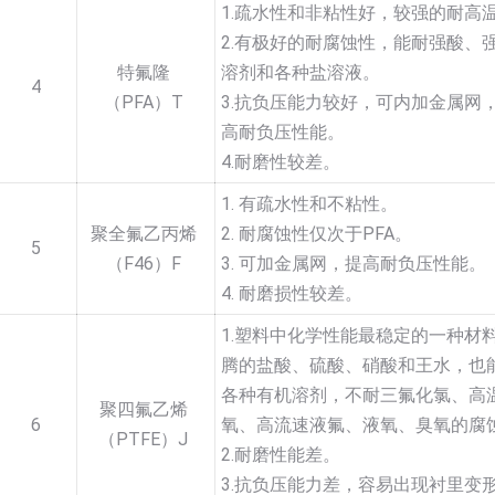
1.疏水性和非粘性好，较强的耐高
2.有极好的耐腐蚀性，能耐强酸、
特氟隆
溶剂和各种盐溶液。
4
（PFA）T
3.抗负压能力较好，可内加金属网
高耐负压性能。
4.耐磨性较差。
1. 有疏水性和不粘性。
聚全氟乙丙烯
2. 耐腐蚀性仅次于PFA。
5
（F46）F
3. 可加金属网，提高耐负压性能。
4. 耐磨损性较差。
1.塑料中化学性能最稳定的一种材
腾的盐酸、硫酸、硝酸和王水，也
各种有机溶剂，不耐三氟化氯、高
聚四氟乙烯
6
氧、高流速液氟、液氧、臭氧的腐
（PTFE）J
2.耐磨性能差。
3.抗负压能力差，容易出现衬里变