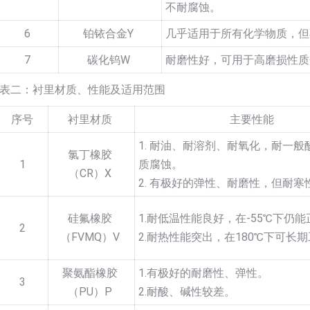
不耐腐蚀。
6
铂铱合金Y
几乎适用于所有化学物质，但
7
碳化钨W
耐磨性好，可用于高磨损性质
表二：衬里材质、性能及适用范围
序号
衬里材质
主要性能
1. 耐油、耐溶剂、耐氧化，耐一般
氯丁橡胶
1
质腐蚀。
（CR）X
2. 有极好的弹性、耐磨性，但耐寒
硅氟橡胶
1.耐低温性能良好，在-55℃下仍
2
（FVMQ）V
2.耐热性能突出，在180℃下可长
聚氨酯橡胶
1.有极好的耐磨性、弹性。
3
（PU）P
2.耐酸、碱性较差。