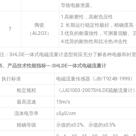
导致电极泄露。
1.高耐磨性，高耐负压性
陶瓷
2. 长期运行稳定性极好，精确度高
7
（AL2O3）
3.优良的耐腐蚀性，可测量混酸、
4.优异的耐热性和抗冷热冲击性
注：SHLDE一体式电磁流量计选型前应充分了解各种电极和衬
5、产品技术性能指标—-SHLDE一体式电磁流量计
执行标准
电磁流量传感器《JB/T9248-1999》
检定规程
《JJG1003-2007SHLDE硫酸流量计
最高流速
15m/s
流体电导率
≥5µS/cm
精确等级
示值的±0.2%、示值的±0.5%