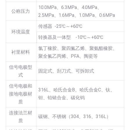
10.0MPa、6.3MPa、4.0MPa、
公称压力
2.5MPa、1.6MPa、1.0MPa、0.6MPa
传感器 -25℃～+60℃
环境温度
转换器及一体型 -10℃～+60℃
氯丁橡胶、聚四氟乙烯、聚氨酯橡胶、
衬里材料
聚全氟乙丙烯、PFA、陶瓷等
信号电极型
固定式、刮刀式、可拆卸式
式
信号电极和
316L、哈氏合金B、哈氏合金C、钛、
接地电极材
钽、铂铱合金、碳化钨
质
连接法兰材
碳钢、不锈钢（304、316、316L）
质