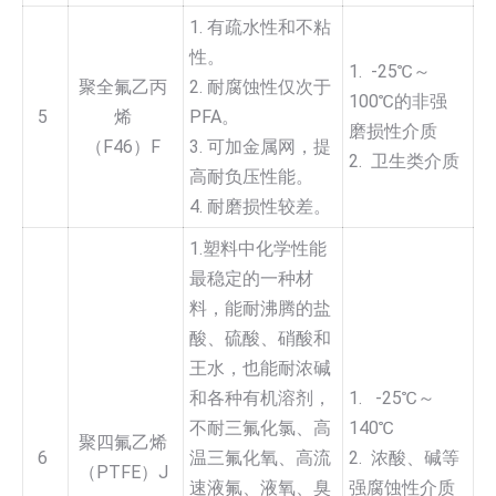
1. 有疏水性和不粘
性。
1. -25℃～
聚全氟乙丙
2. 耐腐蚀性仅次于
100℃的非强
5
烯
PFA。
磨损性介质
（F46）F
3. 可加金属网，提
2. 卫生类介质
高耐负压性能。
4. 耐磨损性较差。
1.塑料中化学性能
最稳定的一种材
料，能耐沸腾的盐
酸、硫酸、硝酸和
王水，也能耐浓碱
和各种有机溶剂，
1. -25℃～
不耐三氟化氯、高
140℃
聚四氟乙烯
6
温三氟化氧、高流
2. 浓酸、碱等
（PTFE）J
速液氟、液氧、臭
强腐蚀性介质