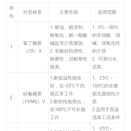
序
衬里材质
主要性能
适用范围
号
1. 耐油、耐溶剂、
1. 0℃～80℃
耐氧化，耐一般酸
的非强酸、强
氯丁橡胶
碱盐等介质腐蚀。
碱、强氧化性
1
（CR）X
2. 有极好的弹性、
的介质
耐磨性，但耐寒性
2. 可测污水、
较差。
泥浆。
1.耐低温性能良
1. -25℃～
好，在-55℃下仍
150℃的非磨
硅氟橡胶
能正常工作
损无腐蚀性介
2
（FVMQ）V
2.耐热性能突出，
质
在180℃下可长期
2.适用于高温
工作
流体工况条件
1. -25℃～