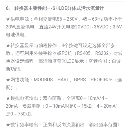
6、 转换器主要性能—-SHLDE分体式污水流量计
★供电电源：单相交流电85～250V，45～63Hz,功率小于
20W;直流供电，直流24V开关电源20VDC～36VDC；3.6V
电池供电。
★转换器显示与编程操作：4个按键可设定选择全部参
数，还可利用外接手操器或PC机（RS485、RS232）对转
换器设定编程；高清晰度背光LCD显示；空管检测；自诊
断功能。
★网络功能：MODBUS、HART、GPRS、PROFIBUS（选
配）。
★模拟电流输出：双向两路，全隔离0～10mA/4～
20mA；负载电阻：0～10mA时是0～15kΩ，4～20mA时
是0～750kΩ。
★数字频率输出：正向和反向流量输出，输出频率范围1