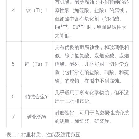
有机酸、碱等腐蚀；不耐较纯的还
4
钛（Ti）I
原性酸（如硫酸、盐酸）的腐蚀，
但如酸中含有氧化剂（如硝酸、
+++
++）
Fe
、Cu
时，则耐腐蚀性大
为降低。
具有优良的耐腐蚀性，和玻璃很相
似。除了氢氟酸、发烟硫酸、发烟
5
钽（Ta）T
硝酸、碱外，几乎能耐一切化学介
质（包括沸点的盐酸、硝酸、和硫
酸）的腐蚀。在碱中不耐腐蚀。
几乎适用于所有化学物质，但不适
6
铂铱合金Y
用于王水和铵盐。
耐磨性好，可用于高磨损性质介质
7
碳化钨W
的测量，如纸浆、矿浆等。
表二：衬里材质、性能及适用范围