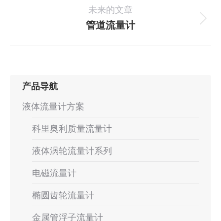
导
未来的文章
个
航
项
管道流量计
下
目：
一
个
项
目：
产品导航
液体流量计方案
科里奥利质量流量计
液体涡轮流量计系列
电磁流量计
椭圆齿轮流量计
金属管浮子流量计