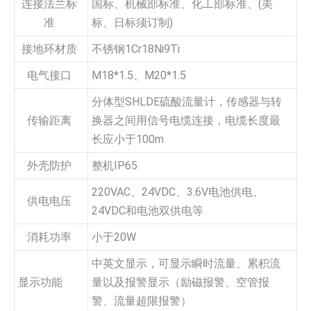
连接法兰标
国标、机械部标准、化工部标准、(美
准
标、日标须订制)
接地环材质
不锈钢1Cr18Ni9Ti
电气接口
M18*1.5、M20*1.5
分体型SHLDE硫酸流量计，传感器与转
传输距离
换器之间用信号电缆连接，电缆长度最
长应小于100m
外壳防护
整机IP65
220VAC、24VDC、3.6V电池供电、
供电电压
24VDC和电池双供电等
消耗功率
小于20W
中英文显示，可显示瞬时流量、累积流
显示功能
量以及报警显示（励磁报警、空管报
警、流量超限报警）