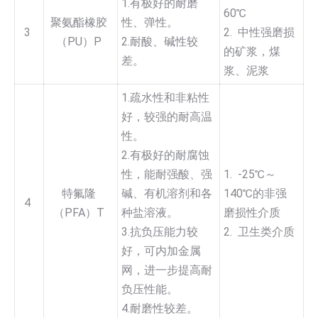
1.有极好的耐磨
60℃
聚氨酯橡胶
性、弹性。
3
2. 中性强磨损
（PU）P
2.耐酸、碱性较
的矿浆，煤
差。
浆、泥浆
1.疏水性和非粘性
好，较强的耐高温
性。
2.有极好的耐腐蚀
性，能耐强酸、强
1. -25℃～
特氟隆
碱、有机溶剂和各
140℃的非强
4
（PFA）T
种盐溶液。
磨损性介质
3.抗负压能力较
2. 卫生类介质
好，可内加金属
网，进一步提高耐
负压性能。
4.耐磨性较差。