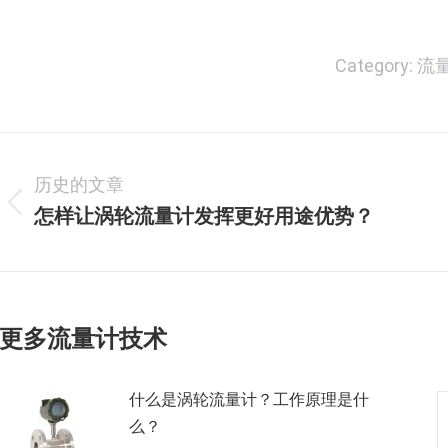
Category:
流
文
历史的文章
章
怎样让涡轮流量计发挥更好用途优势？
历
导
史
的
航
文
章：
更多流量计技术
什么是涡轮流量计？工作原理是什
么？