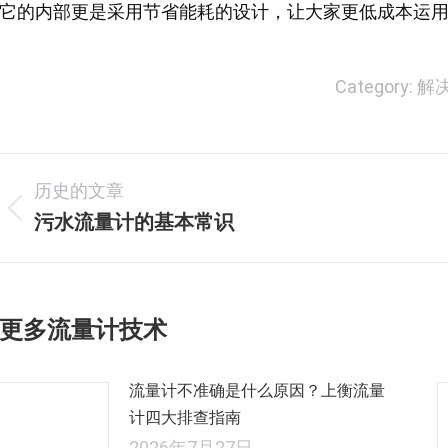
它的内部更是采用节省能耗的设计，让大家更低成本运
Category:
解
文
历史的文章
章
污水流量计的基本常识
历
史
导
的
航
文
更多流量计技术
章：
流量计不准确是什么原因？上衡流量
计四大排查指南
2026年7月27日