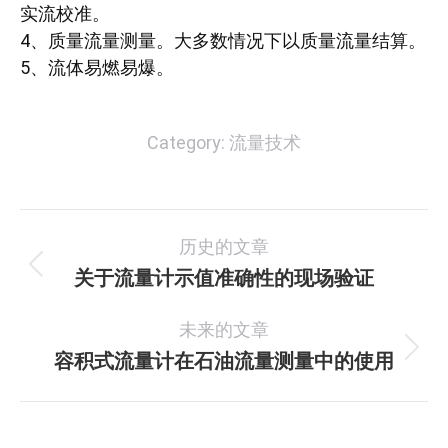
实流校准。
4、质量流量测量。大多数情况下以质量流量结算。
5、流体易燃易爆。
Category:
流量技术
文
历史的文章
章
关于流量计示值准确性的现场验证
历
史
导
未来的文章
的
航
文
容积式流量计在石油流量测量中的使用
未
章：
来
的
文