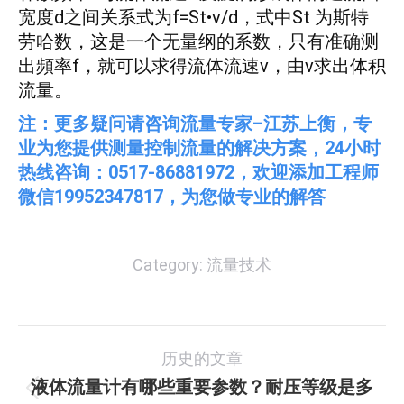
宽度d之间关系式为f=St•v/d，式中St 为斯特
劳哈数，这是一个无量纲的系数，只有准确测
出頻率f，就可以求得流体流速v，由v求出体积
流量。
注：更多疑问请咨询流量专家–江苏上衡，专
业为您提供测量控制流量的解决方案，24小时
热线咨询：0517-86881972，欢迎添加工程师
微信19952347817，为您做专业的解答
Category:
流量技术
文
历史的文章
章
液体流量计有哪些重要参数？耐压等级是多
历