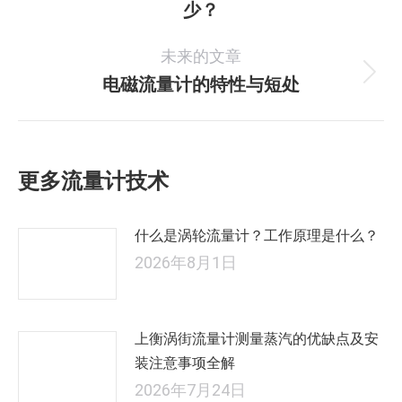
少？
导
史
的
航
未来的文章
文
电磁流量计的特性与短处
未
章：
来
的
文
更多流量计技术
章：
什么是涡轮流量计？工作原理是什么？
2026年8月1日
上衡涡街流量计测量蒸汽的优缺点及安
装注意事项全解
2026年7月24日