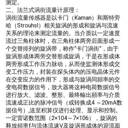
测定。
二、法兰式涡街流量计原理：
涡街流量传感器是以卡门（Kaman）和斯特劳
哈（Strouhsl）相关旋涡的形成和旋涡与流速
关系的理论来测定流量的。当介质以一定速度
流过三角柱体时，在三角柱体两旁后面形成一
个交替排列的旋涡带，称作“卡门涡街”，由于
旋涡形成体两旁交替形成旋涡，于是在形成体
两旁形成工作压力脉动，从而使监测体形成交
变工作压力，封装在探头体内的压电晶体元件
在交变应力的作用下，形成与旋涡同頻率的交
变电荷数据信号，放大器将这种电荷数据信号
进行放大、滤波、整形、最终輸出頻率与介质
流速成正比的脉冲信号（或转换成4 ～20mA数
据信号）,送至积算仪进行处理、显示和控制。
一定雷诺数范围（2×104～7×106），旋涡的
释放頻率f与流体流速V及旋涡形成体的迎流面