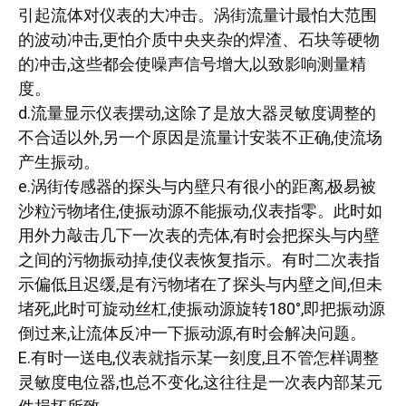
引起流体对仪表的大冲击。涡街流量计最怕大范围
的波动冲击,更怕介质中央夹杂的焊渣、石块等硬物
的冲击,这些都会使噪声信号增大,以致影响测量精
度。
d.流量显示仪表摆动,这除了是放大器灵敏度调整的
不合适以外,另一个原因是流量计安装不正确,使流场
产生振动。
e.涡街传感器的探头与内壁只有很小的距离,极易被
沙粒污物堵住,使振动源不能振动,仪表指零。此时如
用外力敲击几下一次表的壳体,有时会把探头与内壁
之间的污物振动掉,使仪表恢复指示。有时二次表指
示偏低且迟缓,是有污物堵在了探头与内壁之间,但未
堵死,此时可旋动丝杠,使振动源旋转180°,即把振动源
倒过来,让流体反冲一下振动源,有时会解决问题。
E.有时一送电,仪表就指示某一刻度,且不管怎样调整
灵敏度电位器,也总不变化,这往往是一次表内部某元