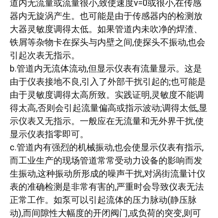
道内无流量或流量很小,致使速度v=0或很小,在传感
器内无旋涡产生。也可能是由于传感器内的检测放
大器灵敏度调得太低。如果管道内未吹净的焊渣、
铁屑等杂物卡在探头与内壁之间,使探头不振动,也会
引起次表无指示。
b.管道内无流体流动,但显示仪表有流量显示。这是
由于仪表接地不良,引入了外部干扰引起的;也可能是
由于灵敏度调得太高所致。实践证明,灵敏度不能调
得太高,否则会引起流量偏高或指示波动;调得太低,显
示仪表又无指示。一般应在无流量和无外界干扰,使
显示仪表指零即可。
c.管道内有强烈的机械振动,也会使显示仪表有指示,
而工业生产的现场管道常常受动力设备的影响而发
生振动,这种振动所形成的噪声干扰,对涡街流量计仪
表的准确检测是非常有害的,严重时会导致仪表无法
正常工作。如泵可以引起流体的压力脉动(静压脉
动),而间隙性大幅度的开闭阀门,或负荷的突变,则可