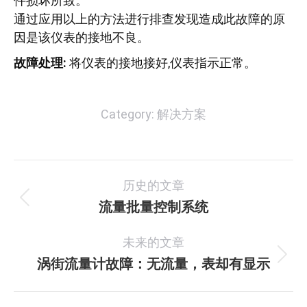
件损坏所致。
通过应用以上的方法进行排查发现造成此故障的原
因是该仪表的接地不良。
故障处理:
将仪表的接地接好,仪表指示正常。
Category:
解决方案
文
历史的文章
章
流量批量控制系统
历
史
导
未来的文章
的
航
文
涡街流量计故障：无流量，表却有显示
未
章：
来
的