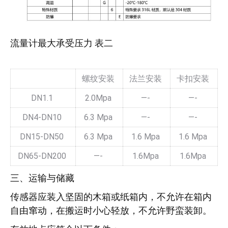
流量计最大承受压力 表二
螺纹安装
法兰安装
卡扣安装
DN1.1
2.0Mpa
—-
—-
DN4-DN10
6.3 Mpa
—-
—-
DN15-DN50
6.3 Mpa
1.6 Mpa
1.6 Mpa
DN65-DN200
—-
1.6Mpa
1.6Mpa
三、运输与储藏
传感器应装入坚固的木箱或纸箱内，不允许在箱内
自由窜动，在搬运时小心轻放，不允许野蛮装卸。