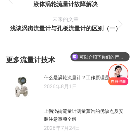
章
液体涡轮流量计故障解决
历
史
导
未来的文章
的
航
文
浅谈涡街流量计与孔板流量计的区别（一）
未
章：
来
的
文
可以介绍下你们的产品么
更多流量计技术
章：
什么是涡轮流量计？工作原理是什么？
2026年8月1日
上衡涡街流量计测量蒸汽的优缺点及安
装注意事项全解
2026年7月24日