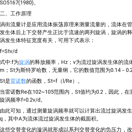
SO5167(1980)。
二、工作原理
涡街流量计是应用流体振荡原理来测量流量的，流体在
发生体后上下交替产生正比于流速的两列旋涡，旋涡的
涡发生体特征宽度有关，可用下式表示：
f=Stv/d
式中:f为
旋涡
的释放频率，Hz；v为流过旋涡发生体的流
m；St为斯特罗哈数，无量纲，它的数值范围为0.14－0.
St是
雷诺数
的函数，St=f（l/Re）。
当雷诺数Re在102~105范围内，St值约为0.2，因此，
旋涡频率f=0.2v/d。
由此可知，通过测量旋涡频率就可以计算出流过旋涡发生体
q，其中A为流体流过旋涡发生体的截面积。
这些交替变化的漩涡就形成以系列交替变化的负压力，