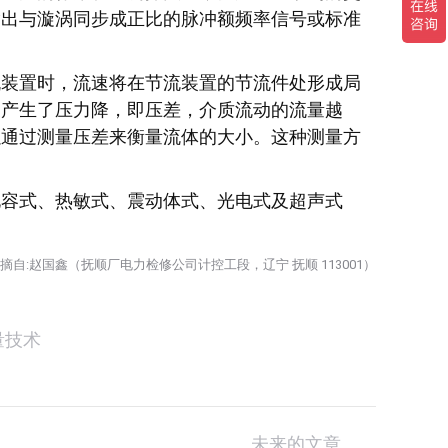
输出与漩涡同步成正比的脉冲额频率信号或标准
流装置时，流速将在节流装置的节流件处形成局
便产生了压力降，即压差，介质流动的流量越
以通过测量压差来衡量流体的大小。这种测量方
电容式、热敏式、震动体式、光电式及超声式
摘自:赵国鑫（抚顺厂电力检修公司计控工段，辽宁 抚顺 113001）
量技术
未来的文章