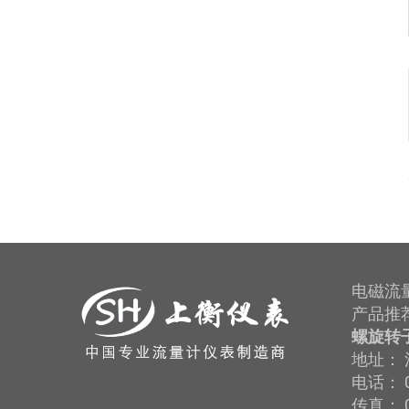
电磁流
产品推
螺旋转
地址： 
电话： 0
传真： 