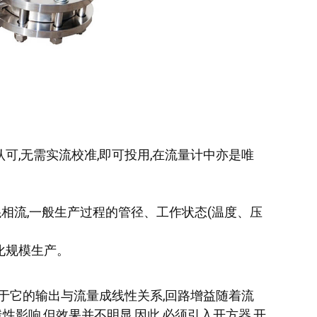
认可,无需实流校准,即可投用,在流量计中亦是唯
分混相流,一般生产过程的管径、工作状态(温度、压
化规模生产。
于它的输出与流量成线性关系,回路增益随着流
影响,但效果并不明显,因此,必须引入开方器,开