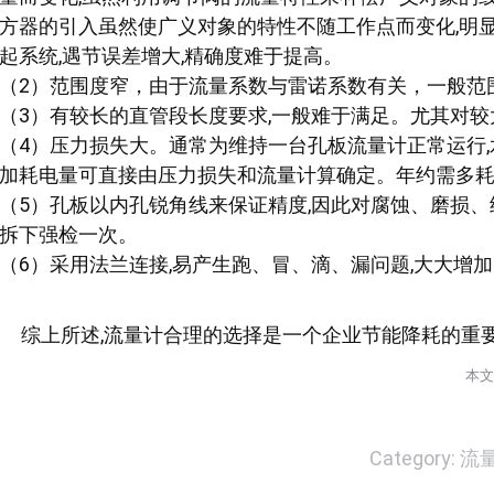
方器的引入虽然使广义对象的特性不随工作点而变化,明
起系统,遇节误差增大,精确度难于提高。
（2）范围度窄，由于流量系数与雷诺系数有关，一般范围度仅
（3）有较长的直管段长度要求,一般难于满足。尤其对较
（4）压力损失大。通常为维持一台孔板流量计正常运行,
加耗电量可直接由压力损失和流量计算确定。年约需多耗
（5）孔板以内孔锐角线来保证精度,因此对腐蚀、磨损、
拆下强检一次。
（6）采用法兰连接,易产生跑、冒、滴、漏问题,大大增
综上所述,流量计合理的选择是一个企业节能降耗的重要
本文
Category:
流