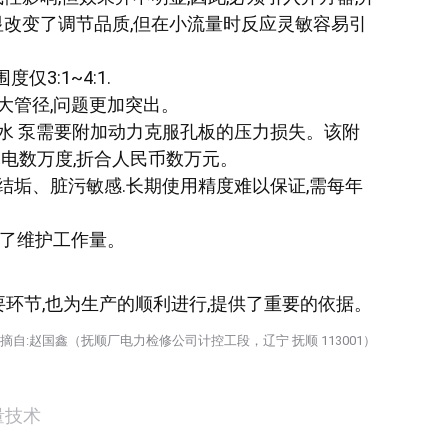
显改变了调节品质,但在小流量时反应灵敏容易引
3:1~4:1.
大管径,问题更加突出。
水 泵需要附加动力克服孔板的压力损失。该附
电数万度,折合人民币数万元。
结垢、脏污敏感.长期使用精度难以保证,需每年
加了维护工作量。
环节,也为生产的顺利进行,提供了重要的依据。
摘自:赵国鑫（抚顺厂电力检修公司计控工段，辽宁 抚顺 113001）
量技术